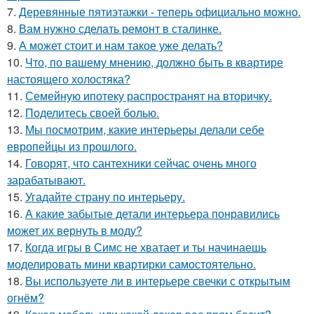
7.
Деревянные пятиэтажки - теперь официально можно.
8.
Вам нужно сделать ремонт в сталинке.
9.
А может стоит и нам такое уже делать?
10.
Что, по вашему мнению, должно быть в квартире
настоящего холостяка?
11.
Семейную ипотеку распространят на вторичку.
12.
Поделитесь своей болью.
13.
Мы посмотрим, какие интерьеры делали себе
европейцы из прошлого.
14.
Говорят, что сантехники сейчас очень много
зарабатывают.
15.
Угадайте страну по интерьеру.
16.
А какие забытые детали интерьера понравились
может их вернуть в моду?
17.
Когда игры в Симс не хватает и ты начинаешь
моделировать мини квартирки самостоятельно.
18.
Вы используете ли в интерьере свечки с открытым
огнём?