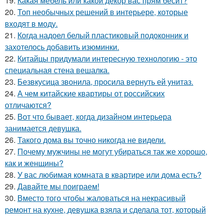
19.
Какая мебель или какой декор вас прям бесит?
20.
Топ необычных решений в интерьере, которые
входят в моду.
21.
Когда надоел белый пластиковый подоконник и
захотелось добавить изюминки.
22.
Китайцы придумали интересную технологию - это
специальная стена вешалка.
23.
Безвкусица звонила, просила вернуть ей унитаз.
24.
А чем китайские квартиры от российских
отличаются?
25.
Вот что бывает, когда дизайном интерьера
занимается девушка.
26.
Такого дома вы точно никогда не видели.
27.
Почему мужчины не могут убираться так же хорошо,
как и женщины?
28.
У вас любимая комната в квартире или дома есть?
29.
Давайте мы поиграем!
30.
Вместо того чтобы жаловаться на некрасивый
ремонт на кухне, девушка взяла и сделала тот, который