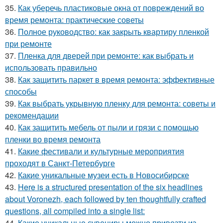
35.
Как уберечь пластиковые окна от повреждений во
время ремонта: практические советы
36.
Полное руководство: как закрыть квартиру пленкой
при ремонте
37.
Пленка для дверей при ремонте: как выбрать и
использовать правильно
38.
Как защитить паркет в время ремонта: эффективные
способы
39.
Как выбрать укрывную пленку для ремонта: советы и
рекомендации
40.
Как защитить мебель от пыли и грязи с помощью
пленки во время ремонта
41.
Какие фестивали и культурные мероприятия
проходят в Санкт-Петербурге
42.
Какие уникальные музеи есть в Новосибирске
43.
Here is a structured presentation of the six headlines
about Voronezh, each followed by ten thoughtfully crafted
questions, all compiled into a single list:
44.
Какие уникальные сувениры можно привезти из