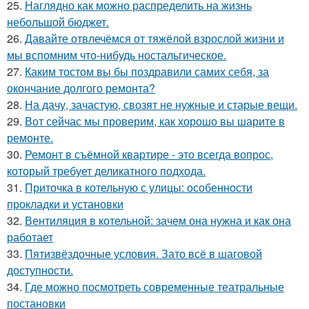
25.
Наглядно как можно распределить на жизнь
небольшой бюджет.
26.
Давайте отвлечёмся от тяжёлой взрослой жизни и
мы вспомним что-нибудь ностальгическое.
27.
Каким тостом вы бы поздравили самих себя, за
окончание долгого ремонта?
28.
На дачу, зачастую, свозят не нужные и старые вещи.
29.
Вот сейчас мы проверим, как хорошо вы шарите в
ремонте.
30.
Ремонт в съёмной квартире - это всегда вопрос,
который требует деликатного подхода.
31.
Приточка в котельную с улицы: особенности
прокладки и установки
32.
Вентиляция в котельной: зачем она нужна и как она
работает
33.
Пятизвёздочные условия. Зато всё в шаговой
доступности.
34.
Где можно посмотреть современные театральные
постановки