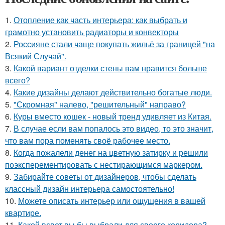
1.
Отопление как часть интерьера: как выбрать и
грамотно установить радиаторы и конвекторы
2.
Россияне стали чаще покупать жильё за границей "на
Всякий Случай".
3.
Какой вариант отделки стены вам нравится больше
всего?
4.
Какие дизайны делают действительно богатые люди.
5.
"Скромная" налево, "решительный" направо?
6.
Куры вместо кошек - новый тренд удивляет из Китая.
7.
В случае если вам попалось это видео, то это значит,
что вам пора поменять своё рабочее место.
8.
Когда пожалели денег на цветную затирку и решили
поэксперементировать с нестирающимся маркером.
9.
Забирайте советы от дизайнеров, чтобы сделать
классный дизайн интерьера самостоятельно!
10.
Можете описать интерьер или ощущения в вашей
квартире.
11.
Какой всвет вы бы выбрали для своего коридора?