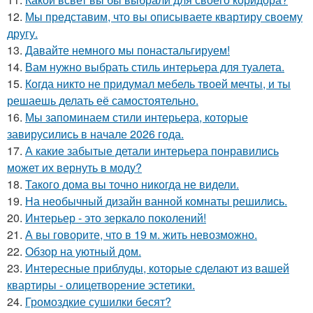
12.
Мы представим, что вы описываете квартиру своему
другу.
13.
Давайте немного мы понастальгируем!
14.
Вам нужно выбрать стиль интерьера для туалета.
15.
Когда никто не придумал мебель твоей мечты, и ты
решаешь делать её самостоятельно.
16.
Мы запоминаем стили интерьера, которые
завирусились в начале 2026 года.
17.
А какие забытые детали интерьера понравились
может их вернуть в моду?
18.
Такого дома вы точно никогда не видели.
19.
На необычный дизайн ванной комнаты решились.
20.
Интерьер - это зеркало поколений!
21.
А вы говорите, что в 19 м. жить невозможно.
22.
Обзор на уютный дом.
23.
Интересные приблуды, которые сделают из вашей
квартиры - олицетворение эстетики.
24.
Громоздкие сушилки бесят?