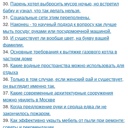
30.
Парень хотел выбросить мусор ночью, но встретил
бабку и узнал, что так делать нельзя.
31.
Социальные сети этим переполнены.
32.
Наконец - то научный подход к вопросу как лучше
мыть посуду: руками или посудомоечной машиной.
33.
И существует ли вообще цвет, на букву вашей
фамилии.
34.
Основные требования к вытяжке газового котла в
частном доме
35.
Какие водные пространства можно использовать для
отдыха
36.
Только в том случае, если женский рай и существует,
он выглядит именно так.
37.
Какие современные архитектурные сооружения
можно увидеть в Москве
38.
Когда предложение руки и сердца едва ли не
закончилось пожаром.
39.
Как эффективно укрыть мебель от пыли при ремонте:
советы и рекомендации