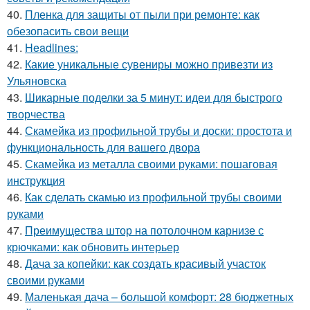
40.
Пленка для защиты от пыли при ремонте: как
обезопасить свои вещи
41.
Headlines:
42.
Какие уникальные сувениры можно привезти из
Ульяновска
43.
Шикарные поделки за 5 минут: идеи для быстрого
творчества
44.
Скамейка из профильной трубы и доски: простота и
функциональность для вашего двора
45.
Скамейка из металла своими руками: пошаговая
инструкция
46.
Как сделать скамью из профильной трубы своими
руками
47.
Преимущества штор на потолочном карнизе с
крючками: как обновить интерьер
48.
Дача за копейки: как создать красивый участок
своими руками
49.
Маленькая дача – большой комфорт: 28 бюджетных