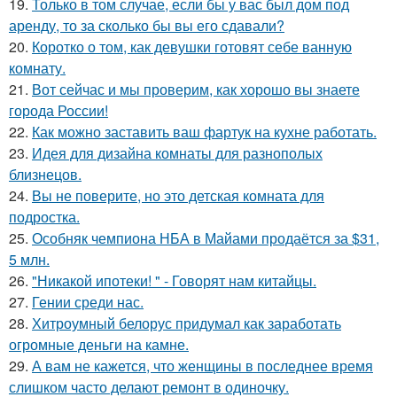
19.
Только в том случае, если бы у вас был дом под
аренду, то за сколько бы вы его сдавали?
20.
Коротко о том, как девушки готовят себе ванную
комнату.
21.
Вот сейчас и мы проверим, как хорошо вы знаете
города России!
22.
Как можно заставить ваш фартук на кухне работать.
23.
Идея для дизайна комнаты для разнополых
близнецов.
24.
Вы не поверите, но это детская комната для
подростка.
25.
Особняк чемпиона НБА в Майами продаётся за $31,
5 млн.
26.
"Никакой ипотеки! " - Говорят нам китайцы.
27.
Гении среди нас.
28.
Хитроумный белорус придумал как заработать
огромные деньги на камне.
29.
А вам не кажется, что женщины в последнее время
слишком часто делают ремонт в одиночку.