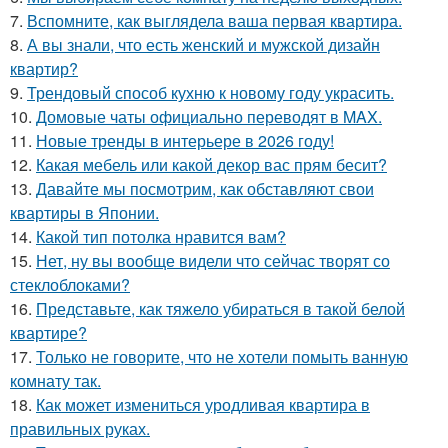
7.
Вспомните, как выглядела ваша первая квартира.
8.
А вы знали, что есть женский и мужской дизайн
квартир?
9.
Трендовый способ кухню к новому году украсить.
10.
Домовые чаты официально переводят в MAX.
11.
Новые тренды в интерьере в 2026 году!
12.
Какая мебель или какой декор вас прям бесит?
13.
Давайте мы посмотрим, как обставляют свои
квартиры в Японии.
14.
Какой тип потолка нравится вам?
15.
Нет, ну вы вообще видели что сейчас творят со
стеклоблоками?
16.
Представьте, как тяжело убираться в такой белой
квартире?
17.
Только не говорите, что не хотели помыть ванную
комнату так.
18.
Как может измениться уродливая квартира в
правильных руках.