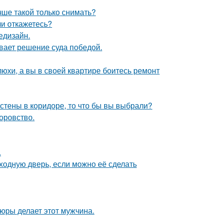
чше такой только снимать?
ли откажетесь?
едизайн.
ывает решение суда победой.
юхи, а вы в своей квартире боитесь ремонт
 стены в коридоре, то что бы вы выбрали?
оровство.
.
ходную дверь, если можно её сделать
тюры делает этот мужчина.