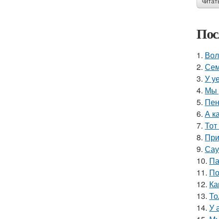
читат
Пос
1.
Вол
2.
Сем
3.
У у
4.
Мы 
5.
Пен
6.
А к
7.
Тот
8.
При
9.
Сау
10.
Па
11.
По
12.
Ка
13.
То
14.
У 