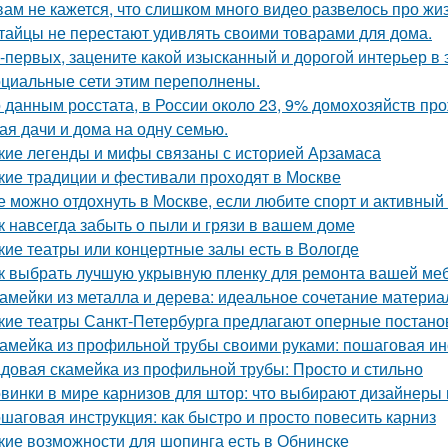
вам не кажется, что слишком много видео развелось про жиз
тайцы не перестают удивлять своими товарами для дома.
-первых, зацените какой изысканный и дорогой интерьер в 
циальные сети этим переполнены.
 данным росстата, в России около 23, 9% домохозяйств п
ая дачи и дома на одну семью.
кие легенды и мифы связаны с историей Арзамаса
кие традиции и фестивали проходят в Москве
е можно отдохнуть в Москве, если любите спорт и активный
к навсегда забыть о пыли и грязи в вашем доме
кие театры или концертные залы есть в Вологде
к выбрать лучшую укрывную пленку для ремонта вашей ме
амейки из металла и дерева: идеальное сочетание материа
кие театры Санкт-Петербурга предлагают оперные постано
амейка из профильной трубы своими руками: пошаговая ин
довая скамейка из профильной трубы: Просто и стильно
винки в мире карнизов для штор: что выбирают дизайнеры 
шаговая инструкция: как быстро и просто повесить карниз
кие возможности для шопинга есть в Обнинске