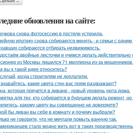
ь дальше →
ледние обновления на сайте:
очкова снова фотосессию в постели устроила.
ейную ипотеку снова собираются менять - и семьи с одним
ехавших собираются отбирать недвижимость.
достаём двойные листочки и учимся делать действительно 
сионер из Москвы лишился 71 миллиона из-за мошенников
ак вы к такой идее относитесь?
 случай, когда строителям не доплатили.
знавайтесь, какие цвета стен вас прям раздражают?
на, которая прячется в диване - новый уровень уюта дома.
мятка для тех, кто собирается в будущем делать ремонт, но
елитесь, какому цвету вы совершенно не доверяете?
кой бы диван вы себе в комнату и почему выбрали?
лько не говорите, что не мечтали помыть ванную так.
американцев стало модно жить вот в таких производственн