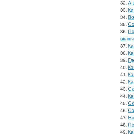
32.
А 
33.
Ки
34.
Во
35.
Со
36.
По
включ
37.
Ка
38.
Ка
39.
Гд
40.
Ка
41.
Ка
42.
Ка
43.
Ск
44.
Ка
45.
Ск
46.
Са
47.
Но
48.
По
49.
Ка