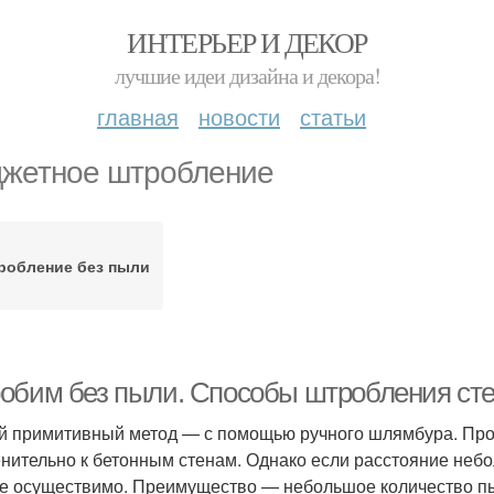
ИНТЕРЬЕР И ДЕКОР
лучшие идеи дизайна и декора!
главная
новости
статьи
жетное штробление
робление без пыли
обим без пыли. Способы штробления ст
 примитивный метод — с помощью ручного шлямбура. Проц
нительно к бетонным стенам. Однако если расстояние небол
е осуществимо. Преимущество — небольшое количество п