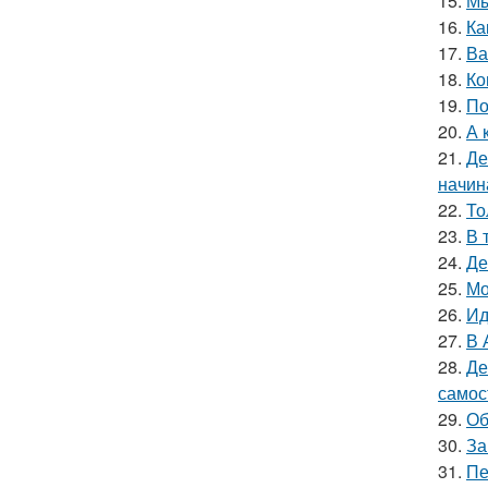
15.
Мы
16.
Ка
17.
Ва
18.
Ко
19.
По
20.
А 
21.
Де
начин
22.
То
23.
В 
24.
Де
25.
Мо
26.
Ид
27.
В 
28.
Де
самос
29.
Об
30.
За
31.
Пе