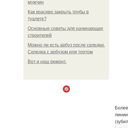
мужчин
Как красиво закрыть трубы в
туалете?
Основные советы для начинающих
строителей
Можно ли есть арбуз после селедки.
Селедка с арбузом или тортом
Boт и наш ремoнт.
Более
линии
(зуби