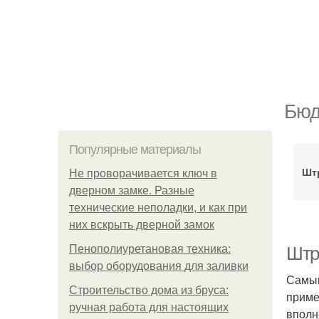
Бюд
Популярные материалы
Шт
Не проворачивается ключ в
дверном замке. Разные
технические неполадки, и как при
них вскрыть дверной замок
Пенополиуретановая техника:
Штр
выбор оборудования для заливки
Самый
Строительство дома из бруса:
приме
ручная работа для настоящих
вполн