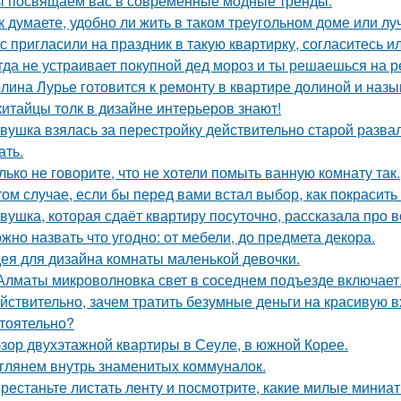
 посвящаем вас в современные модные тренды.
к думаете, удобно ли жить в таком треугольном доме или лу
с пригласили на праздник в такую квартирку, согласитесь и
гда не устраивает покупной дед мороз и ты решаешься на р
лина Лурье готовится к ремонту в квартире долиной и наз
китайцы толк в дизайне интерьеров знают!
вушка взялась за перестройку действительно старой развал
ать.
лько не говорите, что не хотели помыть ванную комнату так.
том случае, если бы перед вами встал выбор, как покрасить
вушка, которая сдаёт квартиру посуточно, рассказала про в
жно назвать что угодно: от мебели, до предмета декора.
ея для дизайна комнаты маленькой девочки.
Алматы микроволновка свет в соседнем подъезде включает
йствительно, зачем тратить безумные деньги на красивую в
тоятельно?
зор двухэтажной квартиры в Сеуле, в южной Корее.
глянем внутрь знаменитых коммуналок.
рестаньте листать ленту и посмотрите, какие милые миниа