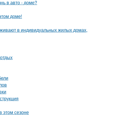
нь в авто - доме?
этом доме!
роживают в индивидуальных жилых домах,
 отдых
бели
лов
вки
струкция
в этом сезоне