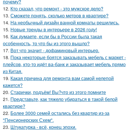
почему?
12.
Кто сказал, что ремонт - это мужское дело?
13.
Сможете понять, сколько метров в квартире?
14.
На необычный дизайн ванной комнаты решились.
15.
Новые тренды в интерьере в 2026 году!
16.
Как думаете, если бы в России была такая
особенность, то что бы из этого вышло?
17.
Вот что значит - дофаминовый интерьер.
18.
Пока некоторые боятся заказывать мебель с маркет -
плейсов, кто-то идёт ва-банк и заказывает мебель прямо
из Китая.
19.
Какая причина для ремонта вам самой нелепой
кажется?
20.
Старички, подъём! Вы?что из этого помните
21.
Представьте, как тяжело убираться в такой белой
квартире?
22.
Более 3000 семей остались без квартир из-за
"Пенсионерских Схем".
23.
Штукатурка - всё, конец эпохи.