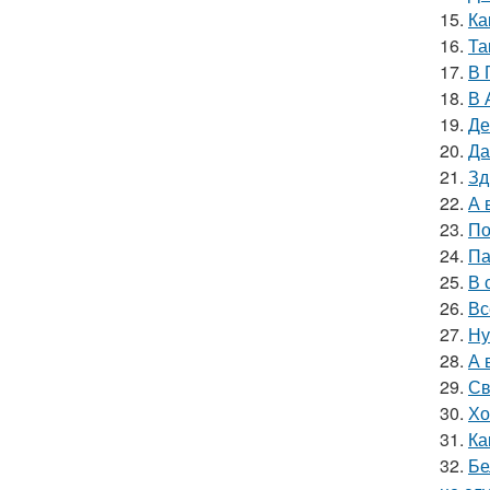
15.
Ка
16.
Та
17.
В 
18.
В 
19.
Де
20.
Да
21.
Зд
22.
А 
23.
По
24.
Па
25.
В 
26.
Вс
27.
Ну
28.
А 
29.
Св
30.
Хо
31.
Ка
32.
Бе