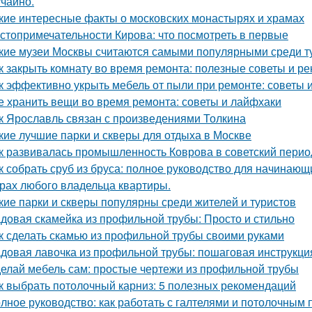
учайно.
кие интересные факты о московских монастырях и храмах
стопримечательности Кирова: что посмотреть в первые
кие музеи Москвы считаются самыми популярными среди т
к закрыть комнату во время ремонта: полезные советы и р
к эффективно укрыть мебель от пыли при ремонте: советы 
е хранить вещи во время ремонта: советы и лайфхаки
к Ярославль связан с произведениями Толкина
кие лучшие парки и скверы для отдыха в Москве
к развивалась промышленность Коврова в советский перио
к собрать сруб из бруса: полное руководство для начинающ
рах любого владельца квартиры.
кие парки и скверы популярны среди жителей и туристов
довая скамейка из профильной трубы: Просто и стильно
к сделать скамью из профильной трубы своими руками
довая лавочка из профильной трубы: пошаговая инструкц
елай мебель сам: простые чертежи из профильной трубы
к выбрать потолочный карниз: 5 полезных рекомендаций
лное руководство: как работать с галтелями и потолочным 