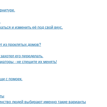
арнитуре.
.
аться и изменить её под свой вкус.
ет из проклятых домов?
захотел его переделать.
диаторы - не спешите их менять!
щи с помоек.
оты
шинство людей выбирают именно такие варианты