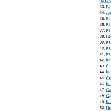
не сл
33.
Ка
34.
До
35.
Ка
36.
Ка
37.
Ка
38.
Гд
39.
Ка
40.
Ка
41.
Ка
42.
Ка
43.
Ст
44.
Ка
45.
Са
46.
Ка
47.
Са
48.
Сд
49.
Ка
50.
По