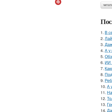
читат
Пос
1.
В с
2.
Лай
3.
Даж
4.
А у
5.
Обз
6.
ИИ 
7.
Как
8.
Под
9.
Реб
10.
А 
11.
На
12.
То
13.
Гр
14.
Да