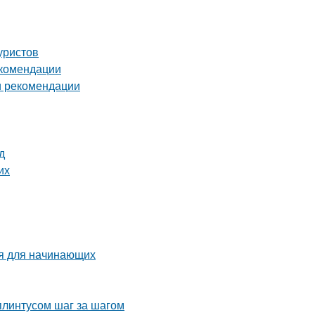
уристов
екомендации
и рекомендации
д
их
ия для начинающих
плинтусом шаг за шагом