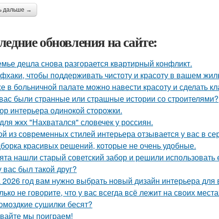
ь дальше →
ледние обновления на сайте:
емье децла снова разгорается квартирный конфликт.
фхаки, чтобы поддерживать чистоту и красоту в вашем жил
е в больничной палате можно навести красоту и сделать к
 вас были странные или страшные истории со строителями?
ор интерьера одинокой сторожки.
для жкх "Нахватался" словечек у россиян.
ой из современных стилей интерьера отзывается у вас в се
борка красивых решений, которые не очень удобные.
ята нашли старый советский забор и решили использовать е
у вас был такой друг?
 2026 год вам нужно выбрать новый дизайн интерьера для
лько не говорите, что у вас всегда всё лежит на своих места
омоздкие сушилки бесят?
вайте мы поиграем!