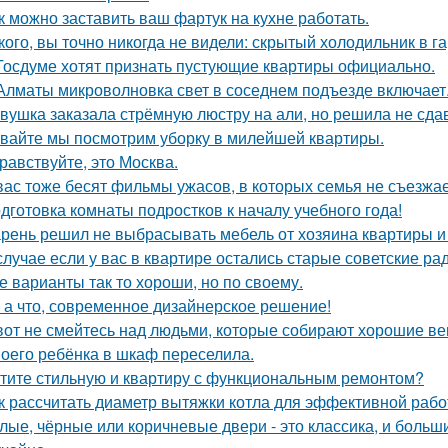
к можно заставить ваш фартук на кухне работать.
кого, вы точно никогда не видели: скрытый холодильник в г
Госдуме хотят признать пустующие квартиры официально.
Алматы микроволновка свет в соседнем подъезде включает
вушка заказала стрёмную люстру на али, но решила не сдав
вайте мы посмотрим уборку в милейшей квартиры.
равствуйте, это Москва.
вас тоже бесят фильмы ужасов, в которых семья не съезжа
дготовка комнаты подростков к началу учебного года!
рень решил не выбрасывать мебель от хозяина квартиры и 
случае если у вас в квартире остались старые советские ра
е варианты так то хороши, но по своему.
 а что, современное дизайнерское решение!
вот не смейтесь над людьми, которые собирают хорошие ве
оего ребёнка в шкаф переселила.
тите стильную и квартиру с функциональным ремонтом?
к рассчитать диаметр вытяжки котла для эффективной раб
лые, чёрные или коричневые двери - это классика, и боль