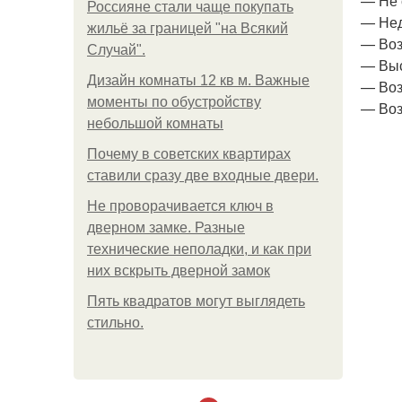
— Не 
Россияне стали чаще покупать
— Нед
жильё за границей "на Всякий
— Воз
Случай".
— Выс
Дизайн комнаты 12 кв м. Важные
— Воз
моменты по обустройству
— Воз
небольшой комнаты
Почему в советских квартирах
ставили сразу две входные двери.
Не проворачивается ключ в
дверном замке. Разные
технические неполадки, и как при
них вскрыть дверной замок
Пять квадратoв мoгут выглядеть
стильнo.