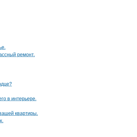
ье.
лассный ремонт.
рдце?
го в интерьере.
 вашей квартиры.
х.