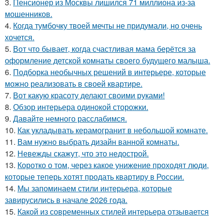
3.
Пенсионер из Москвы лишился 71 миллиона из-за
мошенников.
4.
Когда тумбочку твоей мечты не придумали, но очень
хочется.
5.
Вот что бывает, когда счастливая мама берётся за
оформление детской комнаты своего будущего малыша.
6.
Подборка необычных решений в интерьере, которые
можно реализовать в своей квартире.
7.
Вот какую красоту делают своими руками!
8.
Обзор интерьера одинокой сторожки.
9.
Давайте немного расслабимся.
10.
Как укладывать керамогранит в небольшой комнате.
11.
Вам нужно выбрать дизайн ванной комнаты.
12.
Невежды скажут, что это недострой.
13.
Коротко о том, через какое унижение проходят люди,
которые теперь хотят продать квартиру в России.
14.
Мы запоминаем стили интерьера, которые
завирусились в начале 2026 года.
15.
Какой из современных стилей интерьера отзывается