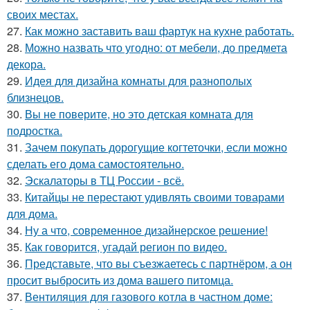
своих местах.
27.
Как можно заставить ваш фартук на кухне работать.
28.
Можно назвать что угодно: от мебели, до предмета
декора.
29.
Идея для дизайна комнаты для разнополых
близнецов.
30.
Вы не поверите, но это детская комната для
подростка.
31.
Зачем покупать дорогущие когтеточки, если можно
сделать его дома самостоятельно.
32.
Эскалаторы в ТЦ России - всё.
33.
Китайцы не перестают удивлять своими товарами
для дома.
34.
Ну а что, современное дизайнерское решение!
35.
Как говорится, угадай регион по видео.
36.
Представьте, что вы съезжаетесь с партнёром, а он
просит выбросить из дома вашего питомца.
37.
Вентиляция для газового котла в частном доме: