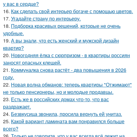
у вас в сердце?
16.
Как сделать свой интерьер богаче с помощью цветов.
17.
Угадайте страну по интерьеру.
18.
Подборка красивых решений, которые не очень
удобные.
19.
А вы знали, что есть женский и мужской дизайн
квартир?
20.
Новогодняя ёлка с сюрпризом - в квартиры россиян
заносят опасных клещей.
21.
Коммуналка снова растёт - два повышения в 2026
году.
22.
Новая волна обманов: теперь квартиры "Отжимают"
не только пенсионеры, но и молодые продавцы.
23.
Есть же в российских домах что-то, что вас
раздражает.
24.
Безвкусица звонила, просила вернуть ей унитаз.
25.
Какой вариант ламината вам понравился больше
всего?
26.
Только не говорите, что у вас всегда всё лежит на