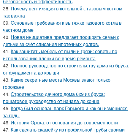
безопасность и эффективность
38.
Почему вентиляция в котельной с газовым котлом
так важна
39.
Основные требования к вытяжке газового котла в
частном доме
40.
Новая инициатива предлагает поощрять семьи с
детьми за счёт списания ипотечных долгов.
41.
Как защитить мебель от пыли и грязи: советы по
использованию пленки во время ремонта
42.
Полное руководство по строительству дома из бруса:
от фундамента до крыши
43.
Какие секретные места Москвы знают только
горожане
44.
Строительство дачного дома 6х9 из бруса:
пошаговое руководство от начала до конца
45.
Когда был основан парк Горького и как он изменился
за годы
46.
История Орска: от основания до современности
47.
Как сделать скамейку из профильной трубы своими