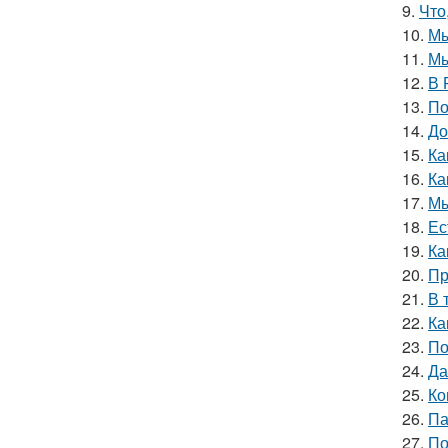
9.
Что
10.
Мы
11.
Мы
12.
В 
13.
По
14.
До
15.
Ка
16.
Ка
17.
Мы
18.
Ес
19.
Ка
20.
Пр
21.
В 
22.
Ка
23.
По
24.
Да
25.
Ко
26.
Па
27.
По