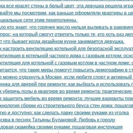
ка все красят стены в белый цвет, эта девушка решила игра
вайте мы посмотрим, как раньше оформляли квартиры в це
циальные сети этим переполнены.
ло кто знает, что горячее масло нельзя выливать в раковин
прос, на который смогут ответить только те, кто хоть раз д
т что бывает когда дизайном кухни занимается девушка.
к настроить вентиляцию котельной для безопасной эксплуа
нтиляция в котельной частного дома с газовым котлом: ос
нтиляция для котельной с газовым котлом в частном доме:
итается, что такие меры помогут повысить демографию в с
е можно отдохнуть в Москве, если любите спорт и активный
енка для дверей при ремонте: как выбрать и использовать
к уберечь полы в квартире во время ремонта: практические
к защитить мебель во время ремонта: лучшие варианты по
хнология сборки из строительного бруса стен дома: пошаго
гко и доступно: как сделать лавку своими руками из уголка
сква в песнях Татьяны Булановой: Любовь к городу
довая скамейка своими руками: пошаговая инструкция