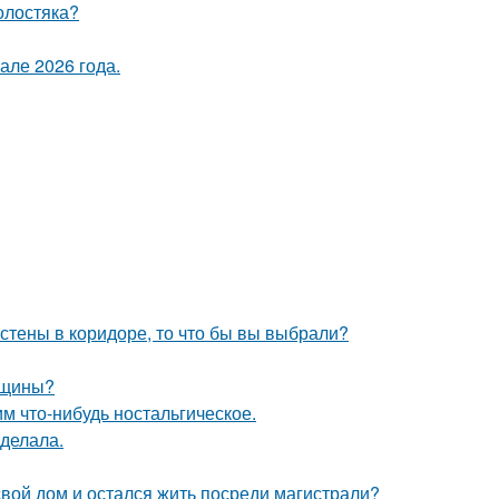
олостяка?
але 2026 года.
 стены в коридоре, то что бы вы выбрали?
нщины?
м что-нибудь ностальгическое.
сделала.
свой дом и остался жить посреди магистрали?