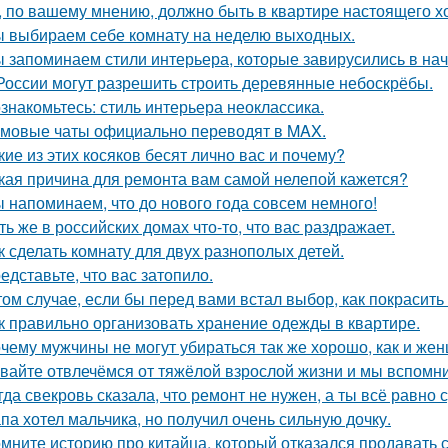
, по вашему мнению, должно быть в квартире настоящего х
 выбираем себе комнату на неделю выходных.
 запоминаем стили интерьера, которые завирусились в нач
России могут разрешить строить деревянные небоскрёбы.
знакомьтесь: стиль интерьера неоклассика.
мовые чаты официально переводят в MAX.
кие из этих косяков бесят лично вас и почему?
кая причина для ремонта вам самой нелепой кажется?
 напоминаем, что до нового года совсем немного!
ть же в российских домах что-то, что вас раздражает.
к сделать комнату для двух разнополых детей.
едставьте, что вас затопило.
том случае, если бы перед вами встал выбор, как покрасить
к правильно организовать хранение одежды в квартире.
чему мужчины не могут убираться так же хорошо, как и же
вайте отвлечёмся от тяжёлой взрослой жизни и мы вспомни
гда свекровь сказала, что ремонт не нужен, а ты всё равно 
па хотел мальчика, но получил очень сильную дочку.
мните историю про китайца, который отказался продавать 