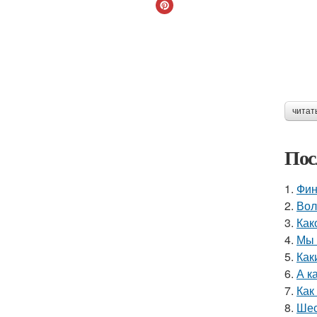
читат
Пос
1.
Фин
2.
Вол
3.
Как
4.
Мы 
5.
Как
6.
А к
7.
Как
8.
Шес