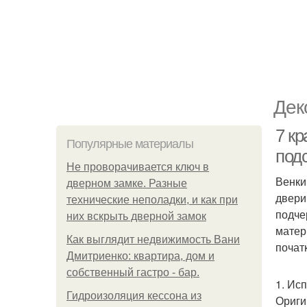
Дек
7 к
Популярные материалы
подс
Не проворачивается ключ в
Венки
дверном замке. Разные
двери
технические неполадки, и как при
подче
них вскрыть дверной замок
матер
Как выглядит недвижимость Вани
почат
Дмитриенко: квартира, дом и
собственный гастро - бар.
1. Ис
Гидроизоляция кессона из
Ориги