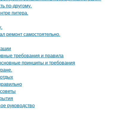
ть по-другому.
нтре питера.
у.
елал ремонт самостоятельно.
тации
новные требования и правила
 основные принципы и требования
тране.
 отдых
 правильно
 советы
крытия
вое руководство