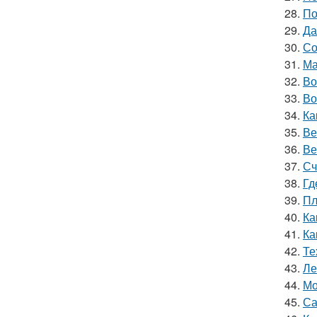
28.
По
29.
Да
30.
Со
31.
Ма
32.
Во
33.
Во
34.
Ка
35.
Ве
36.
Ве
37.
Сч
38.
Гд
39.
Пл
40.
Ка
41.
Ка
42.
Те
43.
Ле
44.
Мо
45.
Са