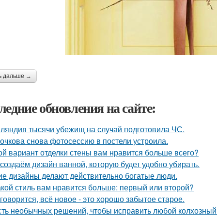
ь дальше →
ледние обновления на сайте:
ляндия тысячи убежищ на случай подготовила ЧС.
очкова снова фотосессию в постели устроила.
ой вариант отделки стены вам нравится больше всего?
создаём дизайн ванной, которую будет удобно убирать.
ие дизайны делают действительно богатые люди.
акой стиль вам нравится больше: первый или второй?
 говорится, всё новое - это хорошо забытое старое.
ть необычных решений, чтобы исправить любой колхозный