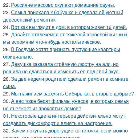
22.
Россияне массово скупают домашние сауны.
23.
Семья приехала к бабушке и сделала ей уютный
деревенский ремонтик.
24.
Вот как выглядит в дом, в котором живет 16 детей.
25.
Давайте отвлечёмся от тяжёлой взрослой жизни и
мы вспомним что-нибудь ностальгическое.
26.
В Госдуме хотят признать пустующие квартиры
официально.
27.
Девушка заказала стрёмную люстру на али, но
решила не сдаваться и изменить её под свой вкус.
28.
За две недели родители сделали ремонт в комнате
сына.
29.
Мы начинаем заселять Сибирь как в старые добрые?
30.
А вас тоже бесят фильмы ужасов, в которых семья
не съезжает из проклятых домов?
31.
Некоторые цвета интерьера действительно могут
создавать дискомфорт и влиять на настроение.
32.
Зачем покупать дорогущие когтеточки, если можно
сделать его дома самостоятельно.