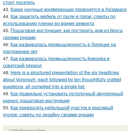
стоит посетить
43.
Какие научные конференции проводятся в Арзамасе
44.
Как защитить мебель от пыли и грязи: советы по
использованию пленки во время ремонта
45.
Пошаговая инструкция: как построить дом из бруса
своими руками
46.
Как развивалась промышленность в Липецке на
протяжении лет
47.
Как развивалась промышленность Коврова в
советский период
48.
Here is a structured presentation of the six headlines
about Voronezh, each followed by ten thoughtfully crafted
questions, all compiled into a single list:
49.
Как правильно установить потолочный двухрядный
карниз: пошаговая инструкция
50.
Как превратить небольшой участок в красивый
уголок: советы по дизайну своими руками
© 2026 Интерьер и Декор