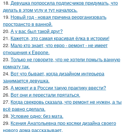
18.
Девушка попросила подписчиков придумать, что
делать в этом углу и тут началось.
19.
Новый год - новая причина реорганизовать
пространсто в ванной.
20.
А у вас был такой друг?
21.
Кажется, это самая красивая ёлка в истории!
22.
Мало кто знает, что евро - ремонт - не имеет
отношения к Европе.
23.
Только не говорите, что не хотели помыть ванную
комнату так.
24.
Вот что бывает, когда дизайном интерьера
занимается девушка.
25.
А может и в России такую практику ввести?
26.
Вот они и перестали прятаться.
27.
Когда свекровь сказала, что ремонт не нужен, а ты
всё равно сделала.
28.
Условие одно: без мата.
29.
Ксения Анатольевна про косяки дизайна своего
нового дома рассказывает.