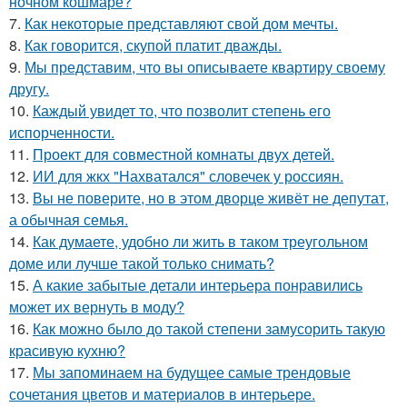
ночном кошмаре?
7.
Как некоторые представляют свой дом мечты.
8.
Как говорится, скупой платит дважды.
9.
Мы представим, что вы описываете квартиру своему
другу.
10.
Каждый увидет то, что позволит степень его
испорченности.
11.
Проект для совместной комнаты двух детей.
12.
ИИ для жкх "Нахватался" словечек у россиян.
13.
Вы не поверите, но в этом дворце живёт не депутат,
а обычная семья.
14.
Как думаете, удобно ли жить в таком треугольном
доме или лучше такой только снимать?
15.
А какие забытые детали интерьера понравились
может их вернуть в моду?
16.
Как можно было до такой степени замусорить такую
красивую кухню?
17.
Мы запоминаем на будущее самые трендовые
сочетания цветов и материалов в интерьере.