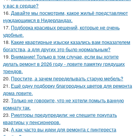
у вас в сердце?
16.
Давайте мы посмотрим, какое жильё представляют
нуждающимся в Нидерландах.
17.
Подборка красивых решений, которые не очень
удобные.
18.
Какие квартирные изыски казались вам показателем
богатства, а для других это было нормальным?
19.
Внимание! Только в том случае, если вы хотите
делать ремонт в 2026 году - ловите памятку грядущих
трендов.
20.
Простите, а зачем переделывать старую мебель?
21.
Ещё одну подборку благородных цветов для ремонта
дома ловите.
22.
Только не говорите, что не хотели помыть ванную
комнату так.
23.
Риелторы предупредили: не спешите покупать
квартиры у пенсионеров.
24.
А как часто вы идеи для ремонта с пинтереста