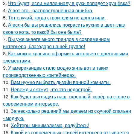
3.
Что будет, если миллениалу в руки попадёт хрущёвка?
4.
А вот это - распространённая ошибка.
5.
Тот случай, когда строителям не доплатили.
6.
А если бы вы решились покрасить кухню в цвет глаз
своего кота, то какой бы она была?
7.
Вы уже знаете много трендов в современном
интерьера, благодаря нашей группе!
8.
Как можно красиво оформить интерьер с цветочными
элементами.
9.
У американцев стало модно жить вот в таких
производственных контейнерах.
10.
Вам нужно выбрать дизайн ванной комнаты.
11.
Невежды скажут, что это недострой.
12.
Как будет выглядить наш, скрепный, ковёр на стене в
современном интерьере.
13.
За несколько решений мы делаем из скучной спальни
- модную.
14.
Хейтеры минимализма, радуйтесь!
15.
Какой из современных стилей интерьера отзывается