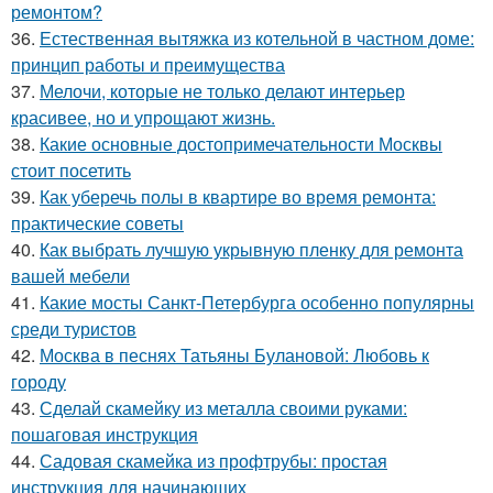
ремонтом?
36.
Естественная вытяжка из котельной в частном доме:
принцип работы и преимущества
37.
Мелочи, которые не только делают интерьер
красивее, но и упрощают жизнь.
38.
Какие основные достопримечательности Москвы
стоит посетить
39.
Как уберечь полы в квартире во время ремонта:
практические советы
40.
Как выбрать лучшую укрывную пленку для ремонта
вашей мебели
41.
Какие мосты Санкт-Петербурга особенно популярны
среди туристов
42.
Москва в песнях Татьяны Булановой: Любовь к
городу
43.
Сделай скамейку из металла своими руками:
пошаговая инструкция
44.
Садовая скамейка из профтрубы: простая
инструкция для начинающих