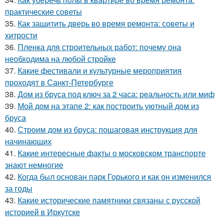
практические советы
35.
Как защитить дверь во время ремонта: советы и
хитрости
36.
Пленка для строительных работ: почему она
необходима на любой стройке
37.
Какие фестивали и культурные мероприятия
проходят в Санкт-Петербурге
38.
Дом из бруса под ключ за 2 часа: реальность или миф
39.
Мой дом на этапе 2: как построить уютный дом из
бруса
40.
Строим дом из бруса: пошаговая инструкция для
начинающих
41.
Какие интересные факты о московском транспорте
знают немногие
42.
Когда был основан парк Горького и как он изменился
за годы
43.
Какие исторические памятники связаны с русской
историей в Иркутске