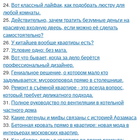
24.
Вот классный лайфак, как подобрать люстру для
любой комнаты.
25.
Действительно, зачем тратить безумные деньги на
красивую входную дверь, если можно её сделать
самостоятельно?
26.
У китайцев вообще квартиры есть?
27.
Условие одно: без мата.
28.
Вот что бывает, когда за дело берётся
профессиональный дизайнер.
29.
Гениальное решение, о котором мало кто
задумывается: мусоропровод прямо в столешнице.
30.
Ремонт в съёмной квартире - это всегда вопрос,
который требует деликатного подхода.
31.
Полное руководство по вентиляции в котельной
частного дома
32.
Какие легенды и мифы связаны с историей Арзамаса
33.
Бетонная кровать прямо в квартире: новая мода в
интерьерах московских квартир.
34.
Как уберечь полы в квартире во время ремонта: