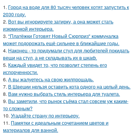
1.
Город на воде для 80 тысяч человек хотят запустить к
2030 году.
2.
Вот вы игнорируете затирку, а она может стать
изюминкой интерьера.
3.
"Платёжки Готовят Новый Сюрприз" коммуналка
может подорожать ещё сильнее в ближайшие годы.
4.
Наконец - то придумали стул для любителей покидать
вещи на стул, а не складывать их в шкаф.
5.
Каждый увидет то, что позволит степень его
испорченности.
6.
А вы жалуетесь на свою жилпрощадь.
7.
В Швеции нельзя оставить кота одного на целый день.
8.
Вам нужно выбрать стиль интерьера для туалета.
9.
Вы заметили, что рынок съёма стал совсем уж каким-
то сложным?
10.
Угадайте страну по интерьеру.
11.
Памятки с идеальным сочетанием цветов и
материалов для ванной.