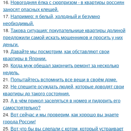
16.
Новогодняя ёлка с сюрпризом - в квартиры россиян
заносят опасных клещей.
17.
Например: я белый, холодный и безумно
необходимый.
18.
Такова ситуация: покупательнице квартиры долиной
предложили самой искать мошенников и просить у них
деньги.
19.
Давайте мы посмотрим, как обставляют свои
квартиры в Японии.
20.
Когда муж обещал закончить ремонт за несколько
недель.
21.
Попытайтесь вспомнить все вещи в своём доме.
22.
Не спешите осуждать людей, которые доводят свои
квартиры до такого состояния.
23.
А в чём прикол заселяться в номер и пидорить его
самостоятельно?
24.
Вот сейчас и мы проверим, как хорошо вы знаете
города России!
25.
Вот что бы вы сделали с котом, который устраивает