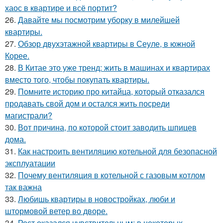
хаос в квартире и всё портит?
26.
Давайте мы посмотрим уборку в милейшей
квартиры.
27.
Обзор двухэтажной квартиры в Сеуле, в южной
Корее.
28.
В Китае это уже тренд: жить в машинах и квартирах
вместо того, чтобы покупать квартиры.
29.
Помните историю про китайца, который отказался
продавать свой дом и остался жить посреди
магистрали?
30.
Вот причина, по которой стоит заводить шпицев
дома.
31.
Как настроить вентиляцию котельной для безопасной
эксплуатации
32.
Почему вентиляция в котельной с газовым котлом
так важна
33.
Любишь квартиры в новостройках, люби и
штормовой ветер во дворе.
34.
Рост оказался чувствительным: в некоторых