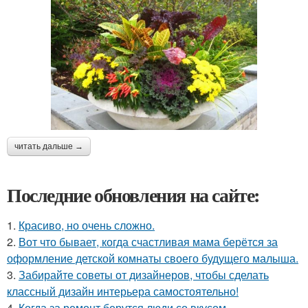
читать дальше →
Последние обновления на сайте:
1.
Красиво, но очень сложно.
2.
Вот что бывает, когда счастливая мама берётся за
оформление детской комнаты своего будущего малыша.
3.
Забирайте советы от дизайнеров, чтобы сделать
классный дизайн интерьера самостоятельно!
4.
Когда за ремонт берутся люди со вкусом.