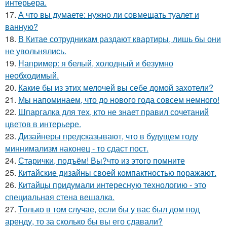
интерьера.
17.
А что вы думаете: нужно ли совмещать туалет и
ванную?
18.
В Китае сотрудникам раздают квартиры, лишь бы они
не увольнялись.
19.
Например: я белый, холодный и безумно
необходимый.
20.
Какие бы из этих мелочей вы себе домой захотели?
21.
Мы напоминаем, что до нового года совсем немного!
22.
Шпаргалка для тех, кто не знает правил сочетаний
цветов в интерьере.
23.
Дизайнеры предсказывают, что в будущем году
миннимализм наконец - то сдаст пост.
24.
Старички, подъём! Вы?что из этого помните
25.
Китайские дизайны своей компактностью поражают.
26.
Китайцы придумали интересную технологию - это
специальная стена вешалка.
27.
Только в том случае, если бы у вас был дом под
аренду, то за сколько бы вы его сдавали?