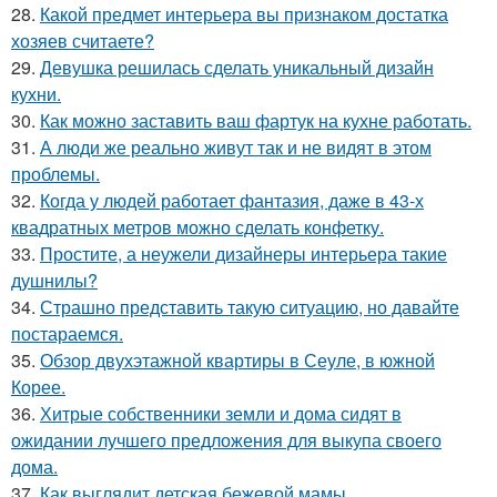
28.
Какой предмет интерьера вы признаком достатка
хозяев считаете?
29.
Девушка решилась сделать уникальный дизайн
кухни.
30.
Как можно заставить ваш фартук на кухне работать.
31.
А люди же реально живут так и не видят в этом
проблемы.
32.
Когда у людей работает фантазия, даже в 43-х
квадратных метров можно сделать конфетку.
33.
Простите, а неужели дизайнеры интерьера такие
душнилы?
34.
Страшно представить такую ситуацию, но давайте
постараемся.
35.
Обзор двухэтажной квартиры в Сеуле, в южной
Корее.
36.
Хитрые собственники земли и дома сидят в
ожидании лучшего предложения для выкупа своего
дома.
37.
Как выглядит детская бежевой мамы.