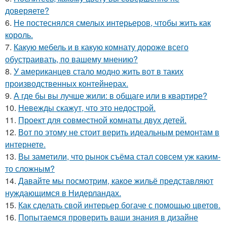
доверяете?
6.
Не постеснялся смелых интерьеров, чтобы жить как
король.
7.
Какую мебель и в какую комнату дороже всего
обустраивать, по вашему мнению?
8.
У американцев стало модно жить вот в таких
производственных контейнерах.
9.
А где бы вы лучше жили: в общаге или в квартире?
10.
Невежды скажут, что это недострой.
11.
Проект для совместной комнаты двух детей.
12.
Вот по этому не стоит верить идеальным ремонтам в
интернете.
13.
Вы заметили, что рынок съёма стал совсем уж каким-
то сложным?
14.
Давайте мы посмотрим, какое жильё представляют
нуждающимся в Нидерландах.
15.
Как сделать свой интерьер богаче с помощью цветов.
16.
Попытаемся проверить ваши знания в дизайне