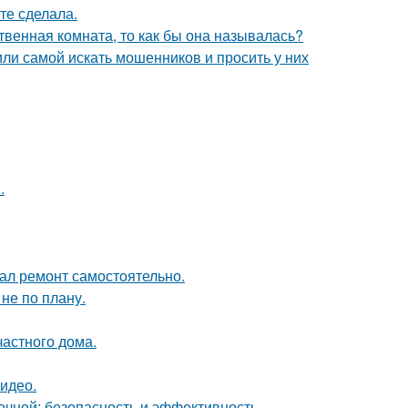
те сделала.
твенная комната, то как бы она называлась?
ли самой искать мошенников и просить у них
.
елал ремонт самостоятельно.
не по плану.
частного дома.
видео.
чной: безопасность и эффективность