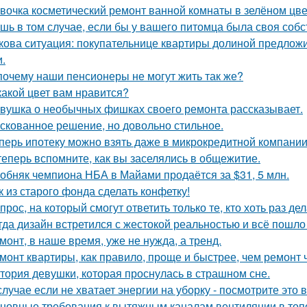
вочка косметический ремонт ванной комнаты в зелёном цве
шь в том случае, если бы у вашего питомца была своя собс
кова ситуация: покупательнице квартиры долиной предложи
и.
почему наши пенсионеры не могут жить так же?
какой цвет вам нравится?
вушка о необычных фишках своего ремонта рассказывает.
скованное решение, но довольно стильное.
перь ипотеку можно взять даже в микрокредитной компании
теперь вспомните, как вы заселялись в общежитие.
обняк чемпиона НБА в Майами продаётся за $31, 5 млн.
к из старого фонда сделать конфетку!
прос, на который смогут ответить только те, кто хоть раз д
гда дизайн встретился с жестокой реальностью и всё пошло 
монт, в наше время, уже не нужда, а тренд.
монт квартиры, как правило, проще и быстрее, чем ремонт 
тория девушки, которая проснулась в страшном сне.
случае если не хватает энергии на уборку - посмотрите это 
новные требования к вытяжным каналам вентиляции в топо