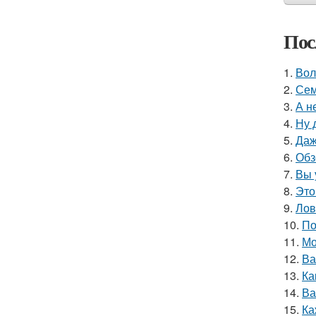
Пос
1.
Вол
2.
Сем
3.
А н
4.
Ну 
5.
Даж
6.
Обз
7.
Вы 
8.
Это
9.
Лов
10.
По
11.
Мо
12.
Ва
13.
Ка
14.
Ва
15.
Ка