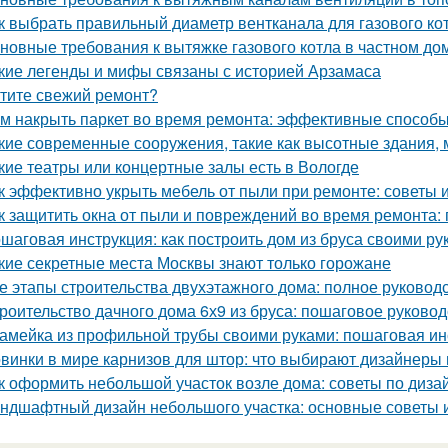
к выбрать правильный диаметр вентканала для газового ко
новные требования к вытяжке газового котла в частном до
кие легенды и мифы связаны с историей Арзамаса
тите свежий ремонт?
м накрыть паркет во время ремонта: эффективные способ
кие современные сооружения, такие как высотные здания,
кие театры или концертные залы есть в Вологде
к эффективно укрыть мебель от пыли при ремонте: советы 
к защитить окна от пыли и повреждений во время ремонта:
шаговая инструкция: как построить дом из бруса своими ру
кие секретные места Москвы знают только горожане
е этапы строительства двухэтажного дома: полное руковод
роительство дачного дома 6х9 из бруса: пошаговое руковод
амейка из профильной трубы своими руками: пошаговая ин
винки в мире карнизов для штор: что выбирают дизайнеры 
к оформить небольшой участок возле дома: советы по диза
ндшафтный дизайн небольшого участка: основные советы 