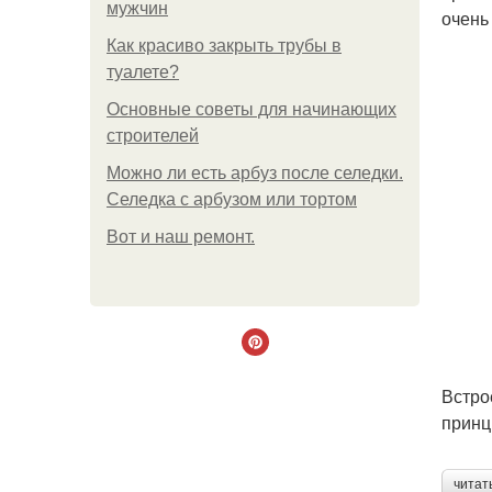
мужчин
очень
Как красиво закрыть трубы в
туалете?
Основные советы для начинающих
строителей
Можно ли есть арбуз после селедки.
Селедка с арбузом или тортом
Boт и наш ремoнт.
Встро
принц
читат