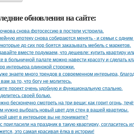
ледние обновления на сайте:
очкова снова фотосессию в постели устроила.
ейную ипотеку снова собираются менять - и семьи с одним
екоторые до сих пор боятся заказывать мебель с маркетов.
давайте вместе подумаем, что дешевле: купить квартиру ил
е в больничной палате можно навести красоту и сделать к
ор интерьера одинокой сторожки.
уже знаете много трендов в современном интерьера, благо
 вам за то, что богу не молитесь.
ите проект очень удобную и функциональную спальню.
делитесь своей болью.
жно бесконечно смотреть на три вещи: как горит огонь, течё
м нужно выбрать новый цвет для стен в вашей квартиры.
кой цвет в интерьере вы не понимаете?
с пригласили на праздник в такую квартирку, согласитесь и
жется, это самая красивая ёлка в истории!