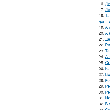
16.
Де
17.
Ли
18.
Та
деньг
19.
А 
20.
А 
21.
Де
22.
Ри
23.
Те
24.
А 
25.
Ос
26.
Ка
27.
Во
28.
Ко
29.
Ре
30.
Ре
31.
Ис
32.
В 
33.
Ос