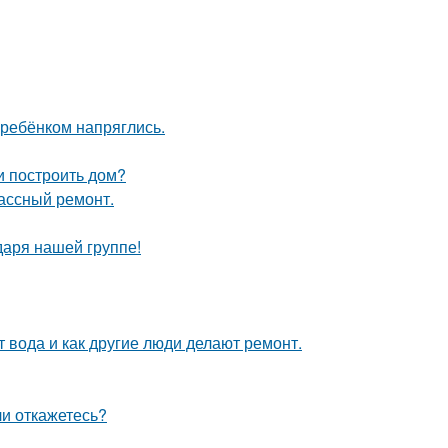
 ребёнком напряглись.
и построить дом?
лассный ремонт.
даря нашей группе!
т вода и как другие люди делают ремонт.
ли откажетесь?