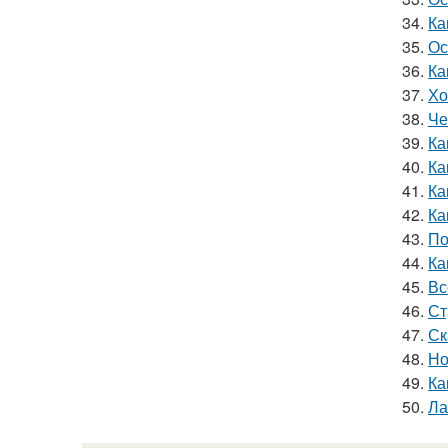
34.
Ка
35.
Ос
36.
Ка
37.
Хо
38.
Че
39.
Ка
40.
Ка
41.
Ка
42.
Ка
43.
По
44.
Ка
45.
Вс
46.
Ст
47.
Ск
48.
Но
49.
Ка
50.
Ла