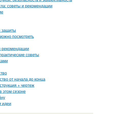
тла: советы и рекомендации
ме
ы защиты
 можно посмотреть
и рекомендации
 практические советы
ками
ство
ство от начала до конца
струкция + чертеж
в этом сезоне
йну
и идеи