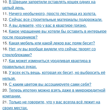
10.
В Швеции запретили оставлять кошек одних на
целый день.
11.
Ничего необычного, просто лестница из золота.
12.
Сейчас все строительные материалы подорожали.
13.
А вы думаете, что у вас в квартире грязно.
14.
Какое украшение вы хотели бы оставить в интерьере
после праздников?
15.
Какая мебель или какой декор вас прям бесит?
16.
Нет, ну вы вообще видели что сейчас творят со
стеклоблоками?
17.
Как может измениться уродливая квартира в
правильных руках.
18.
У всех есть вещь, которая их бесит, но выбросить её
нельзя.
19.
С каким цветом вы ассоциируете сами себя?
20.
Теперь ипотеку можно взять даже в микрокредитной
компании.
21.
Только не говорите, что у вас всегда всё лежит на
своих местах.