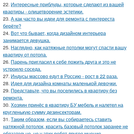
22.
Интересные приблуды, которые сделают из вашей
квартиры - олицетворение эстетики.
23.
А как часто вы идеи для ремонта с пинтереста
берёте?
24.
Вот что бывает, когда дизайном интерьера
занимается девушка.
25.
Наглядно, как натяжные потолки могут спасти вашу
квартиру от потопа.
26.
Парень пригласил к себе пожить друга и это не
устроило соседа.
27.
Индусы массово едут в Россию - рост в 22 раза.
28.
Идея для дизайна комнаты маленькой девочки.
29.
Представьте, что вы поселились в квартиру без
ремонта.
30.
Хозяин принёс в квартиру БУ мебель и налетел на
кругленькую сумму дезинсекторам.
31.
Таким образом, если вы собираетесь ставить
натяжной потолок, красить базовый потолок заранее не
обязательно, но у этих ребят другое мнение.