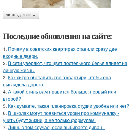
читать дальше →
Последние обновления на сайте:
1.
Почему в советских квартирах ставили сразу две
входные двери.
2.
В сети уверяют, что цвет постельного белья влияет на
личную жизнь.
3.
Как хитро обставить свою квартиру, чтобы она
выглядела дорого.
4.
А какой стиль вам нравится больше: первый или
второй?
5.
Как думаете, такая планировка студии удобна или нет?
6.
В школах могут появиться уроки про коммуналку -
учить будут жизни, а не только формулам.
7.
Лишь в том случае, если выбираете диван -