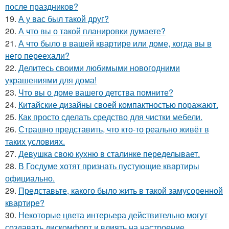
после праздников?
19.
А у вас был такой друг?
20.
А что вы о такой планировки думаете?
21.
А что было в вашей квартире или доме, когда вы в
него переехали?
22.
Делитесь своими любимыми новогодними
украшениями для дома!
23.
Что вы о доме вашего детства помните?
24.
Китайские дизайны своей компактностью поражают.
25.
Как просто сделать средство для чистки мебели.
26.
Страшно представить, что кто-то реально живёт в
таких условиях.
27.
Девушка свою кухню в сталинке переделывает.
28.
В Госдуме хотят признать пустующие квартиры
официально.
29.
Представьте, какого было жить в такой замусоренной
квартире?
30.
Некоторые цвета интерьера действительно могут
создавать дискомфорт и влиять на настроение.