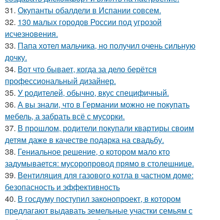
31.
Окупанты обалдели в Испании совсем.
32.
130 малых городов России под угрозой
исчезновения.
33.
Папа хотел мальчика, но получил очень сильную
дочку.
34.
Вот что бывает, когда за дело берётся
профессиональный дизайнер.
35.
У родителей, обычно, вкус специфичный.
36.
А вы знали, что в Германии можно не покупать
мебель, а забрать всё с мусорки.
37.
В прошлом, родители покупали квартиры своим
детям даже в качестве подарка на свадьбу.
38.
Гениальное решение, о котором мало кто
задумывается: мусоропровод прямо в столешнице.
39.
Вентиляция для газового котла в частном доме:
безопасность и эффективность
40.
В госдуму поступил законопроект, в котором
предлагают выдавать земельные участки семьям с