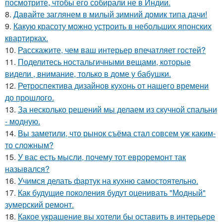
посмотрите, чтобы его собирали не в Индии.
8.
Давайте заглянем в милый зимний домик типа дачи!
9.
Какую красоту можно устроить в небольших японских
квартирках.
10.
Расскажите, чем ваш интерьер впечатляет гостей?
11.
Поделитесь ностальгичными вещами, которые
видели , внимание, только в доме у бабушки.
12.
Ретроспектива дизайнов кухонь от нашего времени
до прошлого.
13.
За несколько решений мы делаем из скучной спальни
- модную.
14.
Вы заметили, что рынок съёма стал совсем уж каким-
то сложным?
15.
У вас есть мысли, почему тот евроремонт так
назывался?
16.
Учимся делать фартук на кухню самостоятельно.
17.
Как будущие поколения будут оценивать "Модный"
зумерский ремонт.
18.
Какое украшение вы хотели бы оставить в интерьере