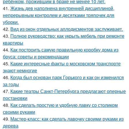
ребёнком, прожившим в браке не менее 10 лет.
41.
Жизнь дев наполнена внутренней дисциплиной,
непрерывным контролем и десятками тряпочек для
уборки.
42.
Вид из окон отдельных аплодисментов заслуживает.
43.
Полное руководство: как укрыть мебель при ремонте
квартиры
44.
Как построить самую правильную коробку дома из
бруса: советы и рекомендации
45.
Какие интересные факты о московском транспорте
знают немногие
46.
Когда был основан парк Горького и как он изменился
за годы
47.
Какие театры Санкт-Петербурга предлагают оперные
постановки
48.
Как сделать простую и удобную лавку со столиком
своими руками
49.
Мастер-класс: как сделать лавочку своими руками из
дерева