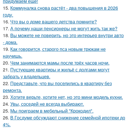
придумаем ещё!
15.
Коммуналка снова растёт - два повышения в 2026
году.
16.
Что вы о доме вашего детства помните?
17.
А почему наши пенсионеры не могут жить так же?
18.
Вы можете не поверить, но это интерьер внутри авто
- дома.
19.
Как говорится, старого пса новым трюкам не
научишь.
20.
Чем занимаются мамы после трёх часов ночи.
21.
Пустующие квартиры и жильё с долгами могут
забрать у владельцев.
22.
Представьте, что вы поселились в квартиру без
ремонта.
23.
Хотите верьте, хотите нет, но это мини модель кухни.
24.
Увы, соседей не всегда выбирают.
25.
Мы поиграем в мебельный "Крокодил".
26.
В Госдуме обсуждают снижение семейной ипотеки до
4%.