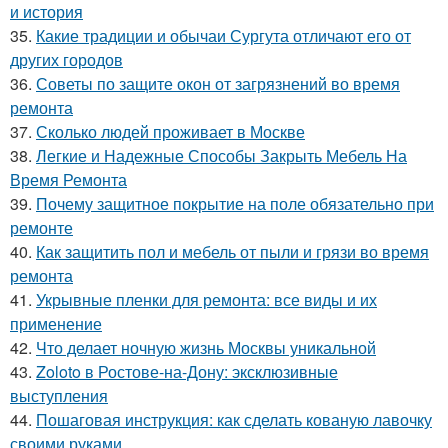
и история
35.
Какие традиции и обычаи Сургута отличают его от
других городов
36.
Советы по защите окон от загрязнений во время
ремонта
37.
Сколько людей проживает в Москве
38.
Легкие и Надежные Способы Закрыть Мебель На
Время Ремонта
39.
Почему защитное покрытие на поле обязательно при
ремонте
40.
Как защитить пол и мебель от пыли и грязи во время
ремонта
41.
Укрывные пленки для ремонта: все виды и их
применение
42.
Что делает ночную жизнь Москвы уникальной
43.
Zoloto в Ростове-на-Дону: эксклюзивные
выступления
44.
Пошаговая инструкция: как сделать кованую лавочку
своими руками