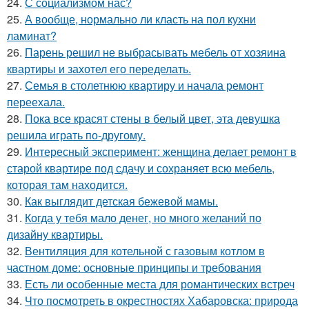
24.
С социализмом нас?
25.
А вообще, нормально ли класть на пол кухни
ламинат?
26.
Парень решил не выбрасывать мебель от хозяина
квартиры и захотел его переделать.
27.
Семья в столетнюю квартиру и начала ремонт
переехала.
28.
Пока все красят стены в белый цвет, эта девушка
решила играть по-другому.
29.
Интересный эксперимент: женщина делает ремонт в
старой квартире под сдачу и сохраняет всю мебель,
которая там находится.
30.
Как выглядит детская бежевой мамы.
31.
Когда у тебя мало денег, но много желаний по
дизайну квартиры.
32.
Вентиляция для котельной с газовым котлом в
частном доме: основные принципы и требования
33.
Есть ли особенные места для романтических встреч
34.
Что посмотреть в окрестностях Хабаровска: природа