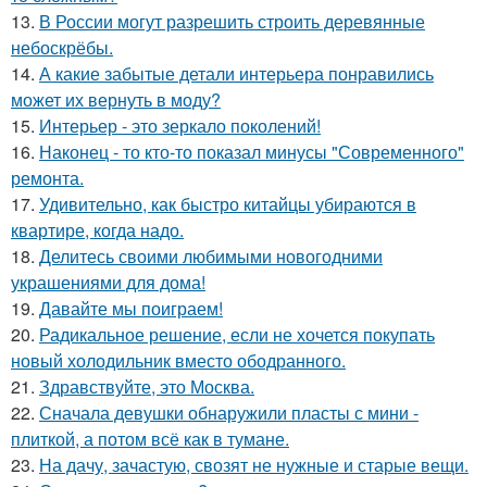
13.
В России могут разрешить строить деревянные
небоскрёбы.
14.
А какие забытые детали интерьера понравились
может их вернуть в моду?
15.
Интерьер - это зеркало поколений!
16.
Наконец - то кто-то показал минусы "Современного"
ремонта.
17.
Удивительно, как быстро китайцы убираются в
квартире, когда надо.
18.
Делитесь своими любимыми новогодними
украшениями для дома!
19.
Давайте мы поиграем!
20.
Радикальное решение, если не хочется покупать
новый холодильник вместо ободранного.
21.
Здравствуйте, это Москва.
22.
Сначала девушки обнаружили пласты с мини -
плиткой, а потом всё как в тумане.
23.
На дачу, зачастую, свозят не нужные и старые вещи.