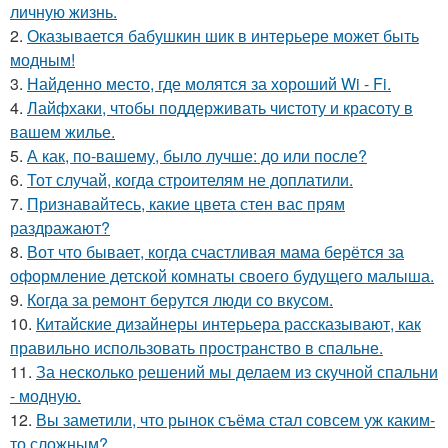
личную жизнь.
2.
Оказывается бабушкин шик в интерьере может быть
модным!
3.
Найденно место, где молятся за хороший Wi - Fi.
4.
Лайфхаки, чтобы поддерживать чистоту и красоту в
вашем жилье.
5.
А как, по-вашему, было лучше: до или после?
6.
Тот случай, когда строителям не доплатили.
7.
Признавайтесь, какие цвета стен вас прям
раздражают?
8.
Вот что бывает, когда счастливая мама берётся за
оформление детской комнаты своего будущего малыша.
9.
Когда за ремонт берутся люди со вкусом.
10.
Китайские дизайнеры интерьера рассказывают, как
правильно использовать пространство в спальне.
11.
За несколько решений мы делаем из скучной спальни
- модную.
12.
Вы заметили, что рынок съёма стал совсем уж каким-
то сложным?