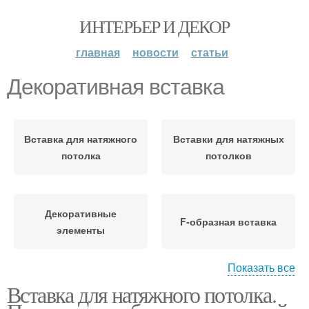
ИНТЕРЬЕР И ДЕКОР
главная
новости
статьи
Декоративная вставка
Вставка для натяжного
Вставки для натяжных
потолка
потолков
Декоративные
F-образная вставка
элементы
Показать все
Вставка для натяжного потолка.
Вставка для натяжных
Потолочная вставка
потолков