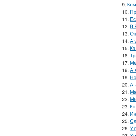
9.
Ком
10.
Пр
11.
Ес
12.
В 
13.
Он
14.
А 
15.
Ка
16.
Тр
17.
Ме
18.
А 
19.
Но
20.
А 
21.
Ма
22.
Мы
23.
Ко
24.
Ин
25.
Сд
26.
У 
27.
Хо