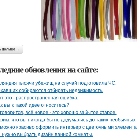
ь дальше →
ледние обновления на сайте:
ляндия тысячи убежищ на случай подготовила ЧС.
ехавших собираются отбирать недвижимость.
от это - распространённая ошибка.
ак вы к такой идее относитесь?
 говорится, всё новое - это хорошо забытое старое.
рим, что вы никогда бы не додумались до таких необычных
 можно красиво оформить интерьер с цветочными элемента
 нужно выбрать дизайн ванной комнаты.