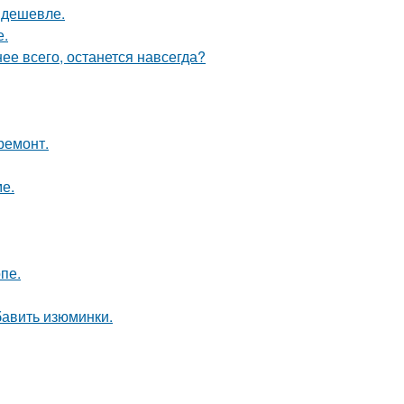
т дешевле.
е.
нее всего, останется навсегда?
ремонт.
е.
пе.
бавить изюминки.