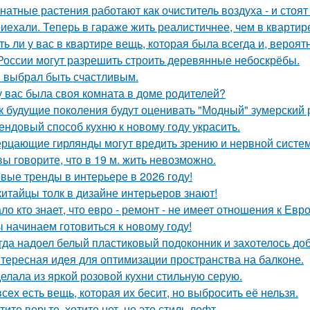
натные растения работают как очиститель воздуха - и стоя
иехали. Теперь в гараже жить реалистичнее, чем в квартир
ть ли у вас в квартире вещь, которая была всегда и, вероят
России могут разрешить строить деревянные небоскрёбы.
 выбрал быть счастливым.
у вас была своя комната в доме родителей?
к будущие поколения будут оценивать "Модный" зумерский 
ендовый способ кухню к новому году украсить.
рцающие гирлянды могут вредить зрению и нервной систем
вы говорите, что в 19 м. жить невозможно.
вые тренды в интерьере в 2026 году!
китайцы толк в дизайне интерьеров знают!
ло кто знает, что евро - ремонт - не имеет отношения к Евро
 начинаем готовиться к новому году!
гда надоел белый пластиковый подоконник и захотелось до
тересная идея для оптимизации пространства на балконе.
елала из яркой розовой кухни стильную серую.
всех есть вещь, которая их бесит, но выбросить её нельзя.
тите верьте, хотите нет, но это стиль лофт.