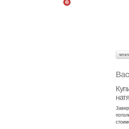
читат
Вас
Куп
нат
Завер
потол
стоим