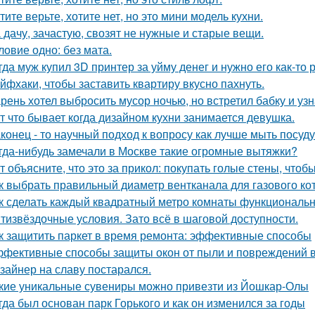
тите верьте, хотите нет, но это мини модель кухни.
 дачу, зачастую, свозят не нужные и старые вещи.
ловие одно: без мата.
гда муж купил 3D принтер за уйму денег и нужно его как-то
йфхаки, чтобы заставить квартиру вкусно пахнуть.
рень хотел выбросить мусор ночью, но встретил бабку и узна
т что бывает когда дизайном кухни занимается девушка.
конец - то научный подход к вопросу как лучше мыть посуд
гда-нибудь замечали в Москве такие огромные вытяжки?
т объясните, что это за прикол: покупать голые стены, чтоб
к выбрать правильный диаметр вентканала для газового ко
к сделать каждый квадратный метро комнаты функциональ
тизвёздочные условия. Зато всё в шаговой доступности.
к защитить паркет в время ремонта: эффективные способы
фективные способы защиты окон от пыли и повреждений 
зайнер на славу постарался.
кие уникальные сувениры можно привезти из Йошкар-Олы
гда был основан парк Горького и как он изменился за годы