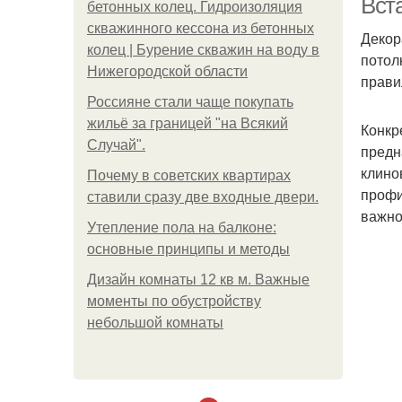
Вст
бетонных колец. Гидроизоляция
скважинного кессона из бетонных
Декор
колец | Бурение скважин на воду в
потол
Нижегородской области
прави
Россияне стали чаще покупать
жильё за границей "на Всякий
Конкр
Случай".
предн
клино
Почему в советских квартирах
профи
ставили сразу две входные двери.
важно
Утепление пола на балконе:
основные принципы и методы
Дизайн комнаты 12 кв м. Важные
моменты по обустройству
небольшой комнаты