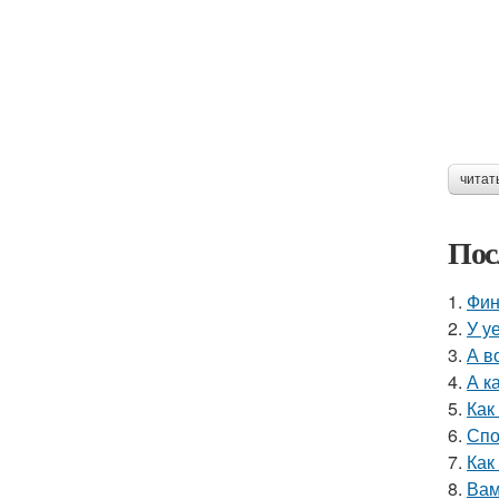
читат
Пос
1.
Фин
2.
У у
3.
А в
4.
А к
5.
Как
6.
Спо
7.
Как
8.
Вам