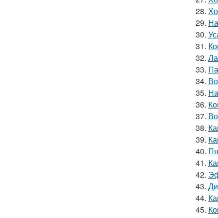
28.
Хо
29.
На
30.
Ус
31.
Ко
32.
Ла
33.
Па
34.
Во
35.
На
36.
Ко
37.
Во
38.
Ка
39.
Ка
40.
Пя
41.
Ка
42.
Эф
43.
Ди
44.
Ка
45.
Ко