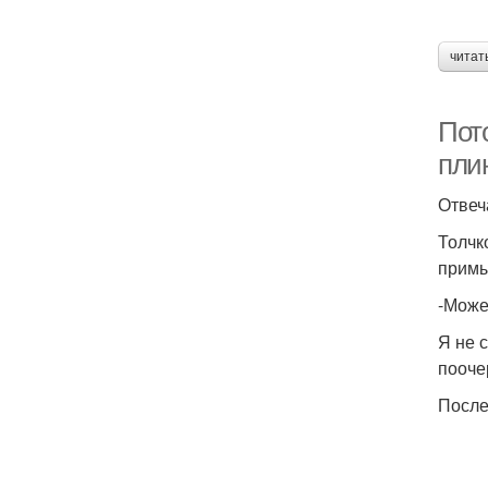
читат
Пот
пли
Отвеч
Толчк
примы
-Може
Я не 
пооче
После