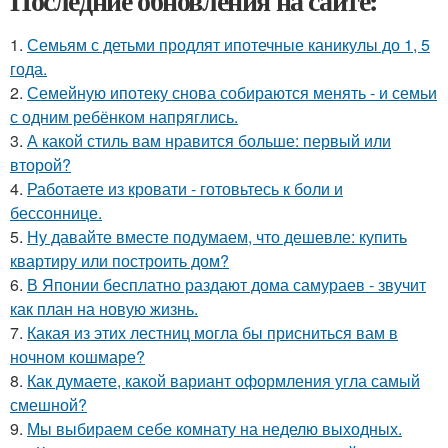
Последние обновления на сайте:
1.
Семьям с детьми продлят ипотечные каникулы до 1, 5
года.
2.
Семейную ипотеку снова собираются менять - и семьи
с одним ребёнком напряглись.
3.
А какой стиль вам нравится больше: первый или
второй?
4.
Работаете из кровати - готовьтесь к боли и
бессоннице.
5.
Ну давайте вместе подумаем, что дешевле: купить
квартиру или построить дом?
6.
В Японии бесплатно раздают дома самураев - звучит
как план на новую жизнь.
7.
Какая из этих лестниц могла бы присниться вам в
ночном кошмаре?
8.
Как думаете, какой вариант оформления угла самый
смешной?
9.
Мы выбираем себе комнату на неделю выходных.