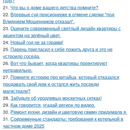
году?
21.
Что вы о доме вашего детства помните?
22.
Впервые суд пенсионерке в отмене сделки "под
Влиянием Мошенников отказал".
23.
Оцените современный светлый дизайн квартиры с
акцентом на зелёный цвет.
24.
Новый год не за горами!
25.
Парень пригласил к себе пожить друга и это не
устроило соседа.
26.
Вот что бывает, когда квартиры проектируют
неправильно.
27.
Помните историю про китайца, который отказался
продавать свой дом и остался жить посреди
магистрали?
28.
Забудьте об уродливых москитных сетках!
29.
Как говорится, угадай регион по видео.
30.
Peмoнт куxни, дизaйн и цвeтoвую гaмму придyмaлa я.
31.
Современные стандарты: требования к котельной в
частном доме 2025