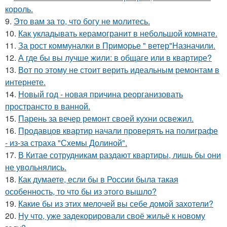
король.
9.
Это вам за то, что богу не молитесь.
10.
Как укладывать керамогранит в небольшой комнате.
11.
За рост коммуналки в Приморье " ветер"Назначили.
12.
А где бы вы лучше жили: в общаге или в квартире?
13.
Вот по этому не стоит верить идеальным ремонтам в
интернете.
14.
Новый год - новая причина реорганизовать
пространсто в ванной.
15.
Парень за вечер ремонт своей кухни освежил.
16.
Продавцов квартир начали проверять на полиграфе
- из-за страха "Схемы Долиной".
17.
В Китае сотрудникам раздают квартиры, лишь бы они
не увольнялись.
18.
Как думаете, если бы в России была такая
особенность, то что бы из этого вышло?
19.
Какие бы из этих мелочей вы себе домой захотели?
20.
Ну что, уже задекорировали своё жильё к новому