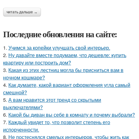
читать дальше →
Последние обновления на сайте:
1.
Учимся за копейки улучшать свой интерьер.
2.
Ну давайте вместе подумаем, что дешевле: купить
квартиру или построить дом?
3.
Какая из этих лестниц могла бы присниться вам в
ночном кошмаре?
4.
Как думаете, какой вариант оформления угла самый
смешной?
5.
А вам нравится этот тренд со скрытыми
выключателями?
6.
Какой бы диван вы себе в комнату и почему выбрали?
7.
Каждый увидет то, что позволит степень его
испорченности.
8.
Не постеснялся смелых интерьеров, чтобы жить как