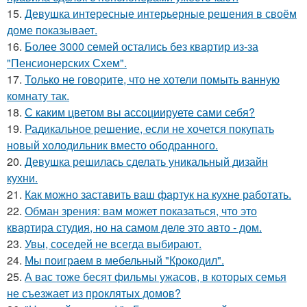
15.
Девушка интересные интерьерные решения в своём
доме показывает.
16.
Более 3000 семей остались без квартир из-за
"Пенсионерских Схем".
17.
Только не говорите, что не хотели помыть ванную
комнату так.
18.
С каким цветом вы ассоциируете сами себя?
19.
Радикальное решение, если не хочется покупать
новый холодильник вместо ободранного.
20.
Девушка решилась сделать уникальный дизайн
кухни.
21.
Как можно заставить ваш фартук на кухне работать.
22.
Обман зрения: вам может показаться, что это
квартира студия, но на самом деле это авто - дом.
23.
Увы, соседей не всегда выбирают.
24.
Мы поиграем в мебельный "Крокодил".
25.
А вас тоже бесят фильмы ужасов, в которых семья
не съезжает из проклятых домов?