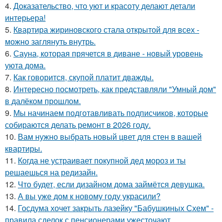
4.
Доказательство, что уют и красоту делают детали
интерьера!
5.
Квартира жириновского стала открытой для всех -
можно заглянуть внутрь.
6.
Сауна, которая прячется в диване - новый уровень
уюта дома.
7.
Как говорится, скупой платит дважды.
8.
Интересно посмотреть, как представляли "Умный дом"
в далёком прошлом.
9.
Мы начинаем подготавливать подписчиков, которые
собираются делать ремонт в 2026 году.
10.
Вам нужно выбрать новый цвет для стен в вашей
квартиры.
11.
Когда не устраивает покупной дед мороз и ты
решаешься на редизайн.
12.
Что будет, если дизайном дома займётся девушка.
13.
А вы уже дом к новому году украсили?
14.
Госдума хочет закрыть лазейку "Бабушкиных Схем" -
правила сделок с пенсионерами ужесточают.