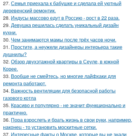
27.
Семья приехала к бабушке и сделала ей уютный
деревенский ремонтик.
28.
Индусы массово едут в Россию - рост в 22 раза.
29.
Девушка решилась сделать уникальный дизайн
кухни.
30.
Чем занимаются мамы после трёх часов ночи.
31.
Простите, а неужели дизайнеры интерьера такие
душнилы?
32.
Обзор двухэтажной квартиры в Сеуле, в южной
Корее.
33.
Вообще не смейтесь, но многие лайфхаки для
ремонта работают.
34.
Важность вентиляции для безопасной работы
газового котла
35.
Красиво и популярно - не значит функционально и
практично.
36.
Пора взрослеть и брать жизнь в свои руки, например,
наконец - то установить москитные сетки.
37.
Интересные факты о Москве, которые вы не знали