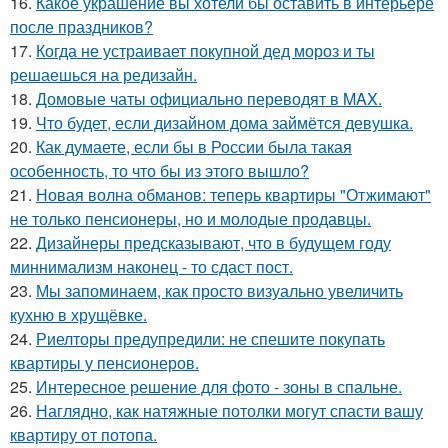
16.
Какое украшение вы хотели бы оставить в интерьере
после праздников?
17.
Когда не устраивает покупной дед мороз и ты
решаешься на редизайн.
18.
Домовые чаты официально переводят в MAX.
19.
Что будет, если дизайном дома займётся девушка.
20.
Как думаете, если бы в России была такая
особенность, то что бы из этого вышло?
21.
Новая волна обманов: теперь квартиры "Отжимают"
не только пенсионеры, но и молодые продавцы.
22.
Дизайнеры предсказывают, что в будущем году
миннимализм наконец - то сдаст пост.
23.
Мы запоминаем, как просто визуально увеличить
кухню в хрущёвке.
24.
Риелторы предупредили: не спешите покупать
квартиры у пенсионеров.
25.
Интересное решение для фото - зоны в спальне.
26.
Наглядно, как натяжные потолки могут спасти вашу
квартиру от потопа.