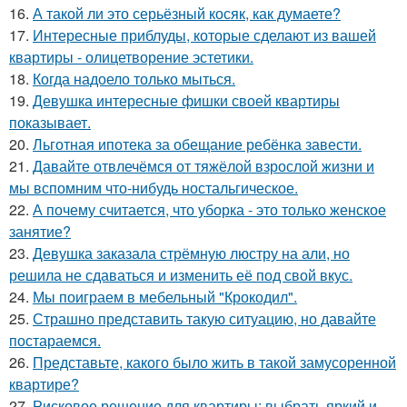
16.
А такой ли это серьёзный косяк, как думаете?
17.
Интересные приблуды, которые сделают из вашей
квартиры - олицетворение эстетики.
18.
Когда надоело только мыться.
19.
Девушка интересные фишки своей квартиры
показывает.
20.
Льготная ипотека за обещание ребёнка завести.
21.
Давайте отвлечёмся от тяжёлой взрослой жизни и
мы вспомним что-нибудь ностальгическое.
22.
А почему считается, что уборка - это только женское
занятие?
23.
Девушка заказала стрёмную люстру на али, но
решила не сдаваться и изменить её под свой вкус.
24.
Мы поиграем в мебельный "Крокодил".
25.
Страшно представить такую ситуацию, но давайте
постараемся.
26.
Представьте, какого было жить в такой замусоренной
квартире?
27.
Рисковое решение для квартиры: выбрать яркий и