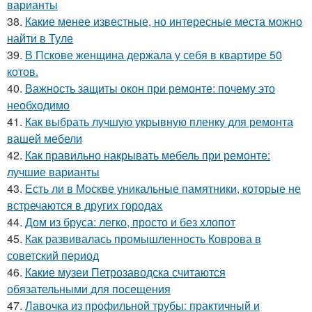
варианты
38.
Какие менее известные, но интересные места можно
найти в Туле
39.
В Пскове женщина держала у себя в квартире 50
котов.
40.
Важность защиты окон при ремонте: почему это
необходимо
41.
Как выбрать лучшую укрывную пленку для ремонта
вашей мебели
42.
Как правильно накрывать мебель при ремонте:
лучшие варианты
43.
Есть ли в Москве уникальные памятники, которые не
встречаются в других городах
44.
Дом из бруса: легко, просто и без хлопот
45.
Как развивалась промышленность Коврова в
советский период
46.
Какие музеи Петрозаводска считаются
обязательными для посещения
47.
Лавочка из профильной трубы: практичный и