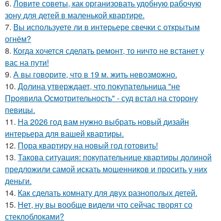
6.
Ловите советы, как организовать удобную рабочую
зону для детей в маленькой квартире.
7.
Вы используете ли в интерьере свечки с открытым
огнём?
8.
Когда хочется сделать ремонт, то ничто не встанет у
вас на пути!
9.
А вы говорите, что в 19 м. жить невозможно.
10.
Долина утверждает, что покупательница "не
Проявила Осмотрительность" - суд встал на сторону
певицы.
11.
На 2026 год вам нужно выбрать новый дизайн
интерьера для вашей квартиры.
12.
Пора квартиру на новый год готовить!
13.
Такова ситуация: покупательнице квартиры долиной
предложили самой искать мошенников и просить у них
деньги.
14.
Как сделать комнату для двух разнополых детей.
15.
Нет, ну вы вообще видели что сейчас творят со
стеклоблоками?