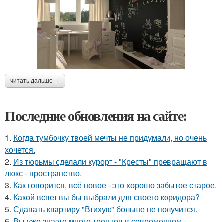
читать дальше →
Последние обновления на сайте:
1.
Когда тумбочку твоей мечты не придумали, но очень
хочется.
2.
Из тюрьмы сделали курорт - "Кресты" превращают в
люкс - пространство.
3.
Как говорится, всё новое - это хорошо забытое старое.
4.
Какой всвет вы бы выбрали для своего коридора?
5.
Сдавать квартиру "Втихую" больше не получится.
6.
Вы уже знаете много трендов в современном