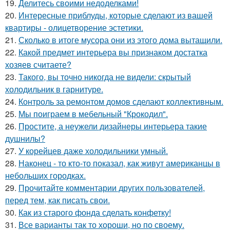
19.
Делитесь своими недоделками!
20.
Интересные приблуды, которые сделают из вашей
квартиры - олицетворение эстетики.
21.
Сколько в итоге мусора они из этого дома вытащили.
22.
Какой предмет интерьера вы признаком достатка
хозяев считаете?
23.
Такого, вы точно никогда не видели: скрытый
холодильник в гарнитуре.
24.
Контроль за ремонтом домов сделают коллективным.
25.
Мы поиграем в мебельный "Крокодил".
26.
Простите, а неужели дизайнеры интерьера такие
душнилы?
27.
У корейцев даже холодильники умный.
28.
Наконец - то кто-то показал, как живут американцы в
небольших городках.
29.
Прочитайте комментарии других пользователей,
перед тем, как писать свои.
30.
Как из старого фонда сделать конфетку!
31.
Все варианты так то хороши, но по своему.