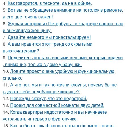
4.
Как говорится, в тесноте, да не в обиде.
5.
Вот вы не обращаете внимание на потолок в ремонте,
а его цвет очень важен!
6.
Жуткая история из Петербурга: в квартире нашли тело
и выжившую женщину.
7.
Давайте немного мы понастальгируем!
8.
А вам нравится этот тренд со скрытыми
выключателями?
9.
Поделитесь ностальгичными вещами, которые видели
, внимание, только в доме у бабушки.
10.
Ловите проект очень удобную и функциональную
спальню.
11.
А что нет, мы и так по жизни клоуны, почему бы не
сделать себе подобающее жилище?
12.
Невежды скажут, что это недострой.
13.
Проект для совместной комнаты двух детей.
14.
Когда квартиры недостаточно и вы начинаете
устраивать интерьер в фургончике.
15.
Как выбрать шкаф-кровать трансформер: советы