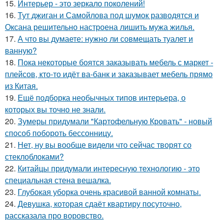
15.
Интерьер - это зеркало поколений!
16.
Тут джиган и Самойлова под шумок разводятся и
Оксана решительно настроена лишить мужа жилья.
17.
А что вы думаете: нужно ли совмещать туалет и
ванную?
18.
Пока некоторые боятся заказывать мебель с маркет -
плейсов, кто-то идёт ва-банк и заказывает мебель прямо
из Китая.
19.
Ещё подборка необычных типов интерьера, о
которых вы точно не знали.
20.
Зумеры придумали "Картофельную Кровать" - новый
способ побороть бессонницу.
21.
Нет, ну вы вообще видели что сейчас творят со
стеклоблоками?
22.
Китайцы придумали интересную технологию - это
специальная стена вешалка.
23.
Глубокая уборка очень красивой ванной комнаты.
24.
Девушка, которая сдаёт квартиру посуточно,
рассказала про воровство.