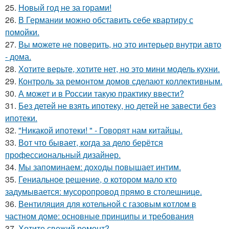
25.
Новый год не за горами!
26.
В Германии можно обставить себе квартиру с
помойки.
27.
Вы можете не поверить, но это интерьер внутри авто
- дома.
28.
Хотите верьте, хотите нет, но это мини модель кухни.
29.
Контроль за ремонтом домов сделают коллективным.
30.
А может и в России такую практику ввести?
31.
Без детей не взять ипотеку, но детей не завести без
ипотеки.
32.
"Никакой ипотеки! " - Говорят нам китайцы.
33.
Вот что бывает, когда за дело берётся
профессиональный дизайнер.
34.
Мы запоминаем: доходы повышает интим.
35.
Гениальное решение, о котором мало кто
задумывается: мусоропровод прямо в столешнице.
36.
Вентиляция для котельной с газовым котлом в
частном доме: основные принципы и требования
37.
Хотите свежий ремонт?