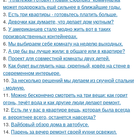
может подорожать ещё сильнее в ближайшие годы.
3.
Есть три квартиры - готовьтесь платить больше.
4.
Девочки как думаете, что делает дом уютным?
5.
У американцев стало модно жить вот в таких
производственных контейнерах.
6.
Мы выбираем себе комнату на неделю выходных.
7.
А где бы вы лучше жили: в общаге или в квартире?
8.
Проект для совместной комнаты двух детей.
9.
Как будет выглядить наш, скрепный, ковёр на стене в
современном интерьере.
10.
За несколько решений мы делаем из скучной спальни
- модную.
11.
Можно бесконечно смотреть на три вещи: как горит
огонь, течёт вода и как другие люди делают ремонт.
12.
Есть ли у вас в квартире вещь, которая была всегда
и, вероятнее всего, останется навсегда?
13.
Вайбовый обзор дома в автобусе.
14.
Парень за вечер ремонт своей кухни освежил.