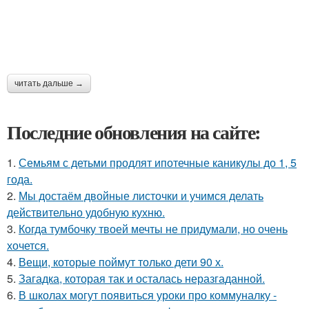
читать дальше →
Последние обновления на сайте:
1.
Семьям с детьми продлят ипотечные каникулы до 1, 5
года.
2.
Мы достаём двойные листочки и учимся делать
действительно удобную кухню.
3.
Когда тумбочку твоей мечты не придумали, но очень
хочется.
4.
Вещи, которые поймут только дети 90 х.
5.
Загадка, которая так и осталась неразгаданной.
6.
В школах могут появиться уроки про коммуналку -