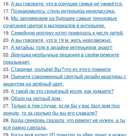
16.
А вы говорите, что в однушке семья не уживётся.
17.
Познакомьтесь: стиль интерьера неоклассика.
18.
Мы запоминаем на будущее самые трендовые
сочетания цветов и материалов в интерьере.
19.
Семейную ипотеку хотят привязать к числу детей.
20.
А вы говорите, что в 19 м. жить невозможно.
21.
А китайцы толк в дизайне интерьеров знают!
22.
Девушка необычные решения в своём ремонте
показывает.
23.
Старички, подъём! Вы?что из этого помните
24.
Оцените современный светлый дизайн квартиры с
акцентом на зелёный цвет.
25.
А такой ли это серьёзный косяк, как думаете?
26.
Обзор на уютный дом.
27.
Только в том случае, если бы у вас был дом под
аренду, то за сколько бы вы его сдавали?
28.
Когда свекровь сказала, что ремонт не нужен, а ты
всё равно сделала.
29.
Когда муж купил 3D принтер за уйму денег и нужно