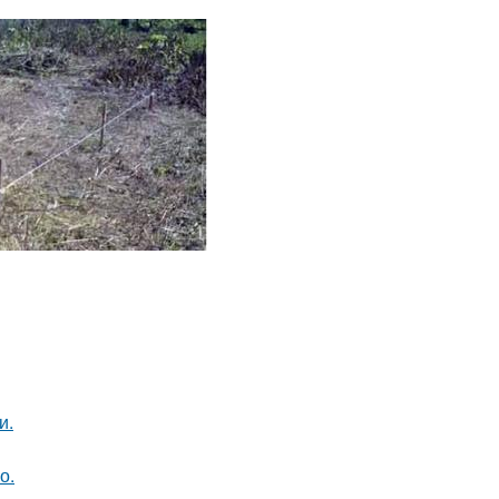
и.
о.