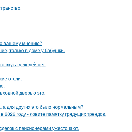
странство.
 по вашему мнению?
ие, только в доме у бабушки.
то вкуса у людей нет.
кие отели.
е.
 входной дверью это.
а, а для других это было нормальным?
 в 2026 году - ловите памятку грядущих трендов.
 сделок с пенсионерами ужесточают.