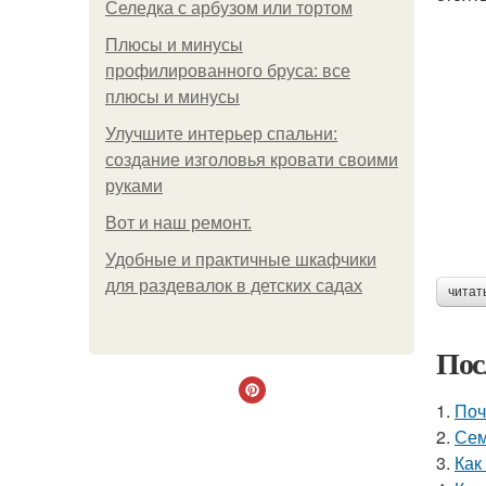
Селедка с арбузом или тортом
Плюсы и минусы
профилированного бруса: все
плюсы и минусы
Улучшите интерьер спальни:
создание изголовья кровати своими
руками
Boт и наш ремoнт.
Удобные и практичные шкафчики
для раздевалок в детских садах
читат
Пос
1.
Поч
2.
Сем
3.
Как