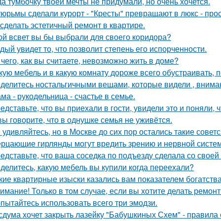
да тумбочку твоей мечты не придумали, но очень хочется.
тюрьмы сделали курорт - "Кресты" превращают в люкс - про
 сделать эстетичный ремонт в квартире.
ой всвет вы бы выбрали для своего коридора?
дый увидет то, что позволит степень его испорченности.
 чего, как вы считаете, невозможно жить в доме?
кую мебель и в какую комнату дороже всего обустраивать,
делитесь ностальгичными вещами, которые видели , вниман
ма - рукодельница - счастье в семье.
едставьте, что вы приехали в гости, увидели это и поняли, ч
вы говорите, что в однушке семья не уживётся.
 удивляйтесь, но в Москве до сих пор остались такие советс
рцающие гирлянды могут вредить зрению и нервной систем
едставьте, что ваша соседка по подъезду сделала со своей
делитесь, какую мебель вы купили когда переехали?
кие квартирные изыски казались вам показателем богатств
имание! Только в том случае, если вы хотите делать ремонт
пытайтесь использовать всего три эмодзи.
сдума хочет закрыть лазейку "Бабушкиных Схем" - правила