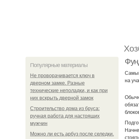
Хоз
Фун
Популярные материалы
Самый
Не проворачивается ключ в
на уч
дверном замке. Разные
технические неполадки, и как при
Обычн
них вскрыть дверной замок
обяза
Строительство дома из бруса:
блоко
ручная работа для настоящих
Подго
мужчин
Начне
Можно ли есть арбуз после селедки.
стоят