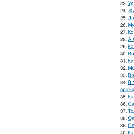
23.
Уд
24.
Жи
25.
Да
26.
Му
27.
Ко
28.
А 
29.
Ко
30.
Во
31.
Ки
32.
Мо
33.
Во
34.
В 
прожи
35.
Ка
36.
Са
37.
То
38.
Од
39.
Пл
40.
Ка