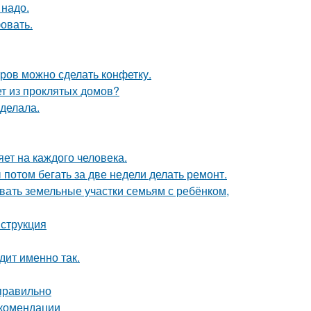
 надо.
овать.
тров можно сделать конфетку.
ет из проклятых домов?
сделала.
яет на каждого человека.
ы потом бегать за две недели делать ремонт.
вать земельные участки семьям с ребёнком,
нструкция
дит именно так.
 правильно
екомендации