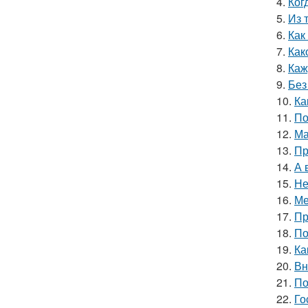
4.
Ког
5.
Из 
6.
Как
7.
Как
8.
Каж
9.
Без
10.
Ка
11.
По
12.
Ма
13.
Пр
14.
А 
15.
Не
16.
Ме
17.
Пр
18.
По
19.
Ка
20.
Вн
21.
По
22.
Го