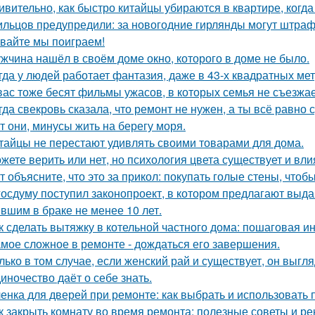
ивительно, как быстро китайцы убираются в квартире, когда
льцов предупредили: за новогодние гирлянды могут штраф
вайте мы поиграем!
жчина нашёл в своём доме окно, которого в доме не было.
гда у людей работает фантазия, даже в 43-х квадратных ме
вас тоже бесят фильмы ужасов, в которых семья не съезжа
гда свекровь сказала, что ремонт не нужен, а ты всё равно 
т они, минусы жить на берегу моря.
тайцы не перестают удивлять своими товарами для дома.
жете верить или нет, но психология цвета существует и вли
т объясните, что это за прикол: покупать голые стены, чтоб
госдуму поступил законопроект, в котором предлагают выда
вшим в браке не менее 10 лет.
к сделать вытяжку в котельной частного дома: пошаговая и
мое сложное в ремонте - дождаться его завершения.
лько в том случае, если женский рай и существует, он выгля
иночество даёт о себе знать.
енка для дверей при ремонте: как выбрать и использовать
к закрыть комнату во время ремонта: полезные советы и р