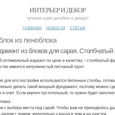
ИНТЕРЬЕР И ДЕКОР
лучшие идеи дизайна и декора!
главная
новости
статьи
блок из пеноблока
дамент из блоков для сарая. Столбчаты
 оптимальный вариант по цене и качеству – столбчатый фу
астке имеется непучинистый песчаный грунт.
о для его постройки используются бетонные столбы, готовы
тельно делать такой мощный фундамент, поэтому можно сде
в и плит. Если кирпич пустотельный, то нужно будет заполн
товка
м с выбора места под сарай. Чтобы вам не приходилось дал
ь рядом с домом, желательно у входа в дом и на участок.