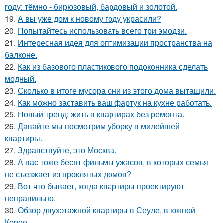
году: тёмно - бирюзовый, бардовый и золотой.
19.
А вы уже дом к новому году украсили?
20.
Попытайтесь использовать всего три эмодзи.
21.
Интересная идея для оптимизации пространства на
балконе.
22.
Как из базового пластикового подоконника сделать
модный.
23.
Сколько в итоге мусора они из этого дома вытащили.
24.
Как можно заставить ваш фартук на кухне работать.
25.
Новый тренд: жить в квартирах без ремонта.
26.
Давайте мы посмотрим уборку в милейшей
квартиры.
27.
Здравствуйте, это Москва.
28.
А вас тоже бесят фильмы ужасов, в которых семья
не съезжает из проклятых домов?
29.
Вот что бывает, когда квартиры проектируют
неправильно.
30.
Обзор двухэтажной квартиры в Сеуле, в южной
Корее.