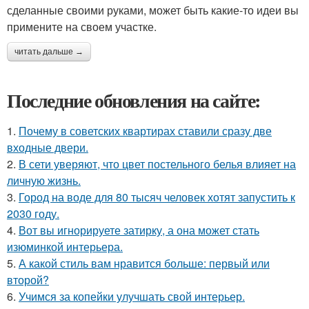
сделанные своими руками, может быть какие-то идеи вы
примените на своем участке.
читать дальше →
Последние обновления на сайте:
1.
Почему в советских квартирах ставили сразу две
входные двери.
2.
В сети уверяют, что цвет постельного белья влияет на
личную жизнь.
3.
Город на воде для 80 тысяч человек хотят запустить к
2030 году.
4.
Вот вы игнорируете затирку, а она может стать
изюминкой интерьера.
5.
А какой стиль вам нравится больше: первый или
второй?
6.
Учимся за копейки улучшать свой интерьер.