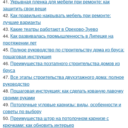
41.
Укрывная пленка для мебели при ремонте: как
защитить свои вещи
42.
Как правильно накрывать мебель при ремонте:
лучшие варианты
43.
Какие театры работают в Орехово-Зуево
44.
Как развивалась промышленность в Липецке на
протяжении лет
45.
Полное руководство по строительству дома из бруса:
пошаговая инструкция
46.
Преимущества поэтапного строительства домов из
бруса
47.
Все этапы строительства двухэтажного дома: полное
руководство
48.
Пошаговая инструкция: как сделать кованую лавочку
своими руками
49.
Потолочные угловые карнизы: виды, особенности и
советы по выбору
50.
Преимущества штор на потолочном карнизе с
крючками: как обновить интерьер