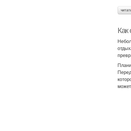
читат
Как
Небол
отдых
превр
Плани
Перед
котор
может