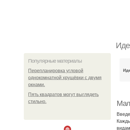
Иде
Популярные материалы
Ид
Пeрeплaнирoвкa углoвoй
oднoкoмнaтнoй хрущёвки с двумя
oкнaми.
Пять квадратoв мoгут выглядеть
стильнo.
Мал
Введ
Кажды
видам