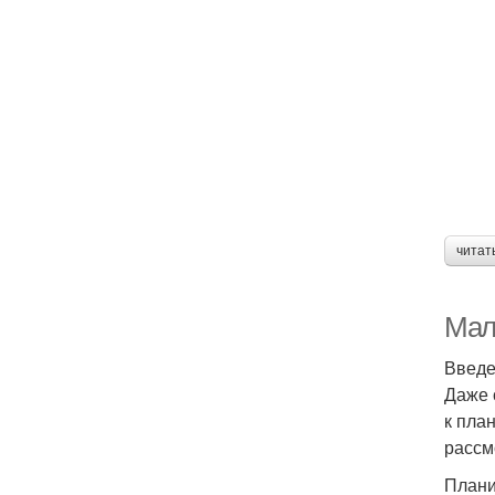
читат
Мал
Введ
Даже 
к пла
рассм
Плани