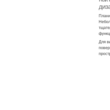
диз
Плани
Небол
тщате
функц
Для в
повер
прост