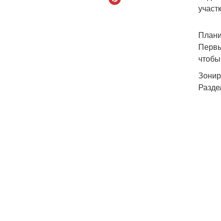
участ
Плани
Первы
чтобы
Зонир
Разде