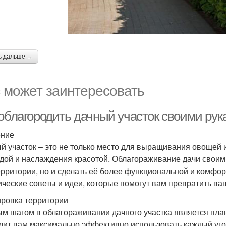
ь дальше →
 может заинтересовать
 облагородить дачный участок своими рук
ение
й участок – это не только место для выращивания овощей и
дой и наслаждения красотой. Облагораживание дачи своим
ерритории, но и сделать её более функциональной и комфор
ические советы и идеи, которые помогут вам превратить ва
ровка территории
м шагом в облагораживании дачного участка является пл
лит вам максимально эффективно использовать каждый угол