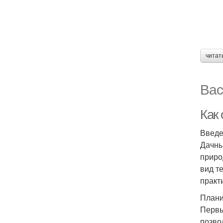
читат
Вас
Как
Введ
Дачны
приро
вид т
практ
Плани
Первы
позво