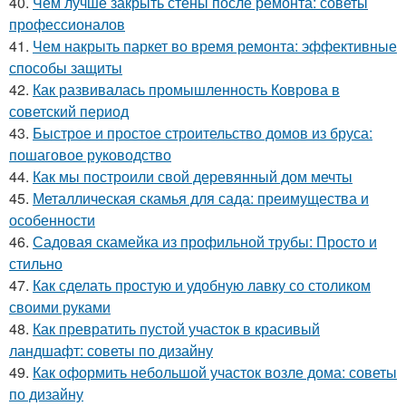
40.
Чем лучше закрыть стены после ремонта: советы
профессионалов
41.
Чем накрыть паркет во время ремонта: эффективные
способы защиты
42.
Как развивалась промышленность Коврова в
советский период
43.
Быстрое и простое строительство домов из бруса:
пошаговое руководство
44.
Как мы построили свой деревянный дом мечты
45.
Металлическая скамья для сада: преимущества и
особенности
46.
Садовая скамейка из профильной трубы: Просто и
стильно
47.
Как сделать простую и удобную лавку со столиком
своими руками
48.
Как превратить пустой участок в красивый
ландшафт: советы по дизайну
49.
Как оформить небольшой участок возле дома: советы
по дизайну