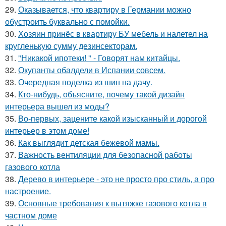
29.
Оказывается, что квартиру в Германии можно
обустроить буквально с помойки.
30.
Хозяин принёс в квартиру БУ мебель и налетел на
кругленькую сумму дезинсекторам.
31.
"Никакой ипотеки! " - Говорят нам китайцы.
32.
Окупанты обалдели в Испании совсем.
33.
Очередная поделка из шин на дачу.
34.
Кто-нибудь, объясните, почему такой дизайн
интерьера вышел из моды?
35.
Во-первых, зацените какой изысканный и дорогой
интерьер в этом доме!
36.
Как выглядит детская бежевой мамы.
37.
Важность вентиляции для безопасной работы
газового котла
38.
Дерево в интерьере - это не просто про стиль, а про
настроение.
39.
Основные требования к вытяжке газового котла в
частном доме