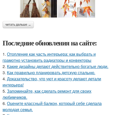
читать дальше →
Последние обновления на сайте:
1.
Отопление как часть интерьера: как выбрать и
грамотно установить радиаторы и конвекторы
2.
Какие дизайны делают действительно богатые люди.
3.
Как правильно планировать детскую спальню.
4.
Доказательство, что уют и красоту делают детали
интерьера!
5.
Запоминайте, как сделать ремонт для своих
любимчиков.
6.
Оцените классный балкон, который себе сделала
молодая семья.