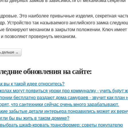
нты дверных замков в зависимости от механизма секретки
дровые. Это наиболее привычные изделия, секретная часть
др. Устройство так называемого английского замка следую
ые блокируют механизм в закрытом положении. Ключ имеет 
 и позволяют провернуть механизм.
ь дальше →
ледние обновления на сайте:
ак вы к такой идее относитесь?
колах могут появиться уроки про коммуналку - учить будут 
понии бесплатно раздают дома самураев - звучит как план 
орят, что сантехники сейчас очень много зарабатывают.
акие забытые детали интерьера понравились может их верн
гли бы вы жить в таком домике?
 выбрать шкаф-кровать трансформер: советы покупателю