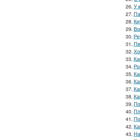
26.
У 
27.
Па
28.
Ки
29.
Во
30.
Ре
31.
Пе
32.
Хо
33.
Ка
34.
Ро
35.
Ка
36.
Ка
37.
Ка
38.
Ка
39.
По
40.
Пл
41.
По
42.
Ка
43.
На