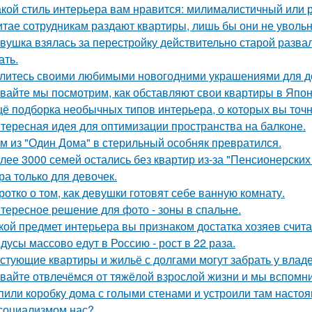
акой стиль интерьера вам нравится: милималистичный или
итае сотрудникам раздают квартиры, лишь бы они не увольн
вушка взялась за перестройку действительно старой развал
ать.
литесь своими любимыми новогодними украшениями для д
вайте мы посмотрим, как обставляют свои квартиры в Япон
ё подборка необычных типов интерьера, о которых вы точн
тересная идея для оптимизации пространства на балконе.
м из "Один Дома" в стерильный особняк превратился.
лее 3000 семей остались без квартир из-за "Пенсионерских
ра только для девочек.
ротко о том, как девушки готовят себе ванную комнату.
тересное решение для фото - зоны в спальне.
кой предмет интерьера вы признаком достатка хозяев счит
дусы массово едут в Россию - рост в 22 раза.
стующие квартиры и жильё с долгами могут забрать у влад
вайте отвлечёмся от тяжёлой взрослой жизни и мы вспомни
пили коробку дома с голыми стенами и устроили там насто
социализмом нас?