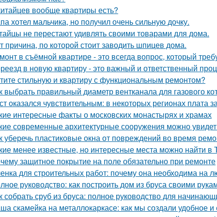
китайцев вообще квартиры есть?
па хотел мальчика, но получил очень сильную дочку.
тайцы не перестают удивлять своими товарами для дома.
т причина, по которой стоит заводить шпицев дома.
монт в съёмной квартире - это всегда вопрос, который треб
реезд в новую квартиру - это важный и ответственный про
тите стильную и квартиру с функциональным ремонтом?
к выбрать правильный диаметр вентканала для газового ко
ст оказался чувствительным: в некоторых регионах плата з
кие интересные факты о московских монастырях и храмах
кие современные архитектурные сооружения можно увидет
к уберечь пластиковые окна от повреждений во время ремо
кие менее известные, но интересные места можно найти в 
чему защитное покрытие на поле обязательно при ремонте
енка для строительных работ: почему она необходима на л
лное руководство: как построить дом из бруса своими рука
к собрать сруб из бруса: полное руководство для начинающ
ша скамейка на металлокаркасе: как мы создали удобное и