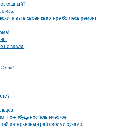
 роскошный?
ялись.
юхи, а вы в своей квартире боитесь ремонт
ома!
ии.
о не знали.
 Схем".
аете?
ельцев.
м что-нибудь ностальгическое.
ящий интерьерный рай своими руками.