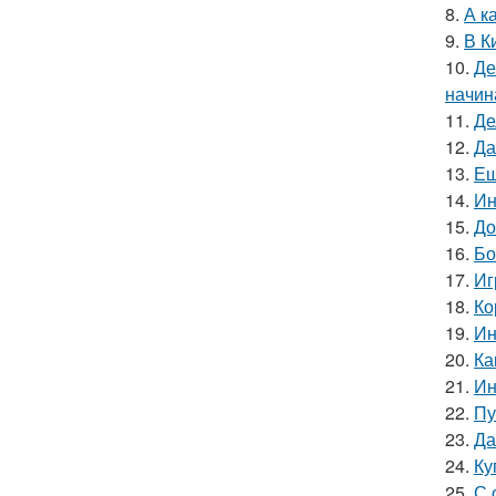
8.
А к
9.
В К
10.
Де
начин
11.
Де
12.
Да
13.
Ещ
14.
Ин
15.
До
16.
Бо
17.
Иг
18.
Ко
19.
Ин
20.
Ка
21.
Ин
22.
Пу
23.
Да
24.
Ку
25.
С 