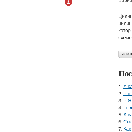
Вариа
Цилин
цилин
котор
схеме
читат
Пос
1.
А к
2.
В ш
3.
В Я
4.
Гов
5.
А к
6.
Смо
7.
Как