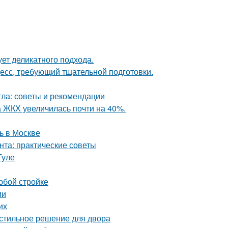
ует деликатного подхода.
цесс, требующий тщательной подготовки.
тла: советы и рекомендации
а ЖКХ увеличилась почти на 40%.
ь в Москве
нта: практические советы
Туле
юбой стройке
ми
их
 стильное решение для двора