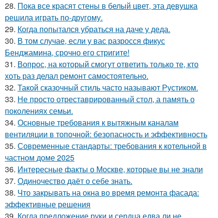
28.
Пока все красят стены в белый цвет, эта девушка
решила играть по-другому.
29.
Когда попытался убраться на даче у деда.
30.
В том случае, если у вас разросся фикус
Бенджамина, срочно его стригите!
31.
Вопрос, на который смогут ответить только те, кто
хоть раз делал ремонт самостоятельно.
32.
Такой сказочный стиль часто называют Рустиком.
33.
Не просто отреставрированный стол, а память о
поколениях семьи.
34.
Основные требования к вытяжным каналам
вентиляции в топочной: безопасность и эффективность
35.
Современные стандарты: требования к котельной в
частном доме 2025
36.
Интересные факты о Москве, которые вы не знали
37.
Одиночество даёт о себе знать.
38.
Что закрывать на окна во время ремонта фасада:
эффективные решения
39.
Когда предложение руки и сердца едва ли не