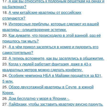
17.
А как вы относитесь к подобным решёткам на окнах и
на балконах?
18.
А чем китайские квартиры от российских
отличаются?
19.
Интересные приблуды, которые сделают из вашей
квартиры - олицетворение эстетики.
20.
Как думаете, что происходило в этой ванной, раз её
пришлось так мыть?
21.
А в чём прикол заселяться в номер и пидорить его
самостоятельно?
22.
А теперь вспомните, как вы заселялись в общежитие.
23.
Когда у людей работает фантазия, даже в 43-х
квадратных метров можно сделать конфетку.
24.
Особняк чемпиона НБА в Майами продаётся за $31,
5 млн.
25.
Обзор двухэтажной квартиры в Сеуле, в южной
Корее.
26.
Дом бесплатно у моря в Японии -.
27.
Лайфхаки, чтобы заставить квартиру вкусно пахнуть.