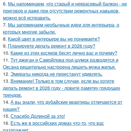
6.
Мы напоминаем, что старый и некрасивый балкон - не
приговор и даже при отсутствии ремонтных навыков,
можно всё исправить.
7.
Мы запоминаем необычные идеи для интерьера, о
которых многие забыли.
8.
Какой цвет в интерьере вы не понимаете?
9.
Планируете делать ремонт в 2026 году?
10.
Какие из этих косяков бесят лично вас и почему?
11.
Тут джиган и Самойлова под шумок разводятся и
Оксана решительно настроена лишить мужа жилья.
12.
Эмираты никогда не перестанут удивлять.
13.
Внимание! Только в том случае, если вы хотите
делать ремонт в 2026 году - ловите памятку грядущих
трендов.
14.
А вы знали, что дубайские квартиры отличаются от
наших?
15.
Спасибо Долиной за это!
16.
Есть же в российских домах что-то, что вас
раздражает.