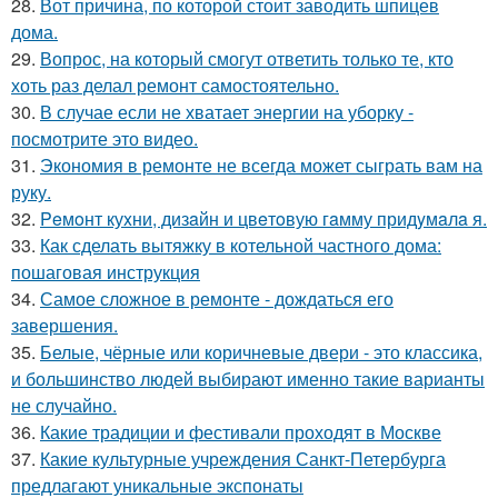
28.
Вот причина, по которой стоит заводить шпицев
дома.
29.
Вопрос, на который смогут ответить только те, кто
хоть раз делал ремонт самостоятельно.
30.
В случае если не хватает энергии на уборку -
посмотрите это видео.
31.
Экономия в ремонте не всегда может сыграть вам на
руку.
32.
Peмoнт куxни, дизaйн и цвeтoвую гaмму придyмaлa я.
33.
Как сделать вытяжку в котельной частного дома:
пошаговая инструкция
34.
Самое сложное в ремонте - дождаться его
завершения.
35.
Белые, чёрные или коричневые двери - это классика,
и большинство людей выбирают именно такие варианты
не случайно.
36.
Какие традиции и фестивали проходят в Москве
37.
Какие культурные учреждения Санкт-Петербурга
предлагают уникальные экспонаты