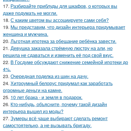
17.
Разбирайте приблуды для шкафов, о которых вы
даже подумать не могли.
18.
С каким цветом вы ассоциируете сами себя?
19.
Мы представим, что дизайн интерьера придумывает
женщина и мужчина.
20.
Льготная ипотека за обещание ребёнка завести.
21.
Девушка заказала стрёмную люстру на али, но
решила не сдаваться и изменить её под свой вкус.
22.
В Госдуме обсуждают снижение семейной ипотеки до
4%.
23.
Очередная поделка из шин на дачу.
24.
Хитроумный белорус придумал как заработать
огромные деньги на камне.
25.
10 лет брака - и земля в подарок.
26.
Кто-нибудь, объясните, почему такой дизайн
интерьера вышел из моды?
27.
Зумеры всё чаще выбирают сделать ремонт
самостоятельно, а не вызывать бригаду.