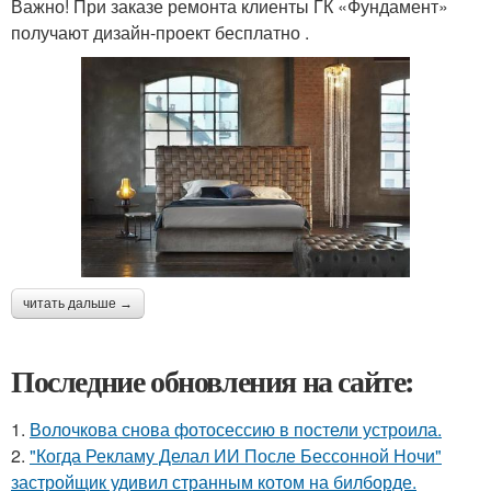
Важно! При заказе ремонта клиенты ГК «Фундамент»
получают дизайн-проект бесплатно .
читать дальше →
Последние обновления на сайте:
1.
Волочкова снова фотосессию в постели устроила.
2.
"Когда Рекламу Делал ИИ После Бессонной Ночи"
застройщик удивил странным котом на билборде.