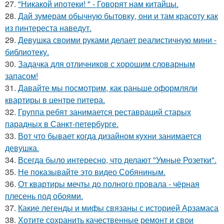
27.
"Никакой ипотеки! " - Говорят нам китайцы.
28.
Дай зумерам обычную бытовку, они и там красоту как
из пинтереста наведут.
29.
Девушка своими руками делает реалистичную мини -
библиотеку.
30.
Задачка для отличников с хорошим словарным
запасом!
31.
Давайте мы посмотрим, как раньше оформляли
квартиры в центре питера.
32.
Группа ребят занимается реставраций старых
парадных в Санкт-петербурге.
33.
Вот что бывает когда дизайном кухни занимается
девушка.
34.
Всегда было интересно, что делают "Умные Розетки".
35.
Не показывайте это видео Собяниным.
36.
От квартиры мечты до полного провала - чёрная
плесень под обоями.
37.
Какие легенды и мифы связаны с историей Арзамаса
38.
Хотите сохранить качественные ремонт и свои