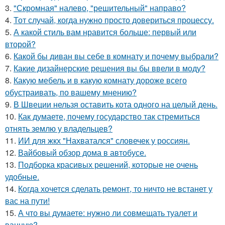
3.
"Скромная" налево, "решительный" направо?
4.
Тот случай, когда нужно просто довериться процессу.
5.
А какой стиль вам нравится больше: первый или
второй?
6.
Какой бы диван вы себе в комнату и почему выбрали?
7.
Какие дизайнерские решения вы бы ввели в моду?
8.
Какую мебель и в какую комнату дороже всего
обустраивать, по вашему мнению?
9.
В Швеции нельзя оставить кота одного на целый день.
10.
Как думаете, почему государство так стремиться
отнять землю у владельцев?
11.
ИИ для жкх "Нахватался" словечек у россиян.
12.
Вайбовый обзор дома в автобусе.
13.
Подборка красивых решений, которые не очень
удобные.
14.
Когда хочется сделать ремонт, то ничто не встанет у
вас на пути!
15.
А что вы думаете: нужно ли совмещать туалет и
ванную?