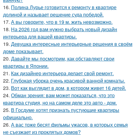
16.
Полина Лурье готовится к ремонту в квартире
долиной и называет решение суда победой.
17.
А вы говорите, что в 19 м. жить невозможно.
18.
На 2026 год вам нужно выбрать новый дизайн
интерьера для вашей квартиры.
19.
Девушка интересные интерьерные решения в своём
доме показывает.
20.
Давайте мы посмотрим, как обставляют свои
квартиры в Японии.
21.
Как дизайнер интерьера делает свой ремонт.
22.
Глубокая уборка очень красивой ванной комнаты.
23.
Вот как выглядит в дом, в котором живет 16 детей.
24.
Обман зрения: вам может показаться, что это
квартира студия, но на самом деле это авто - дом.
25.
В Госдуме хотят признать пустующие квартиры
официально.
26.
А вас тоже бесят фильмы ужасов, в которых семья
не съезжает из проклятых домов?