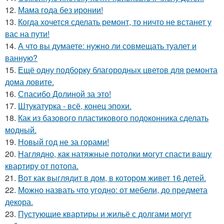
12.
Мама года без иронии!
13.
Когда хочется сделать ремонт, то ничто не встанет у
вас на пути!
14.
А что вы думаете: нужно ли совмещать туалет и
ванную?
15.
Ещё одну подборку благородных цветов для ремонта
дома ловите.
16.
Спасибо Долиной за это!
17.
Штукатурка - всё, конец эпохи.
18.
Как из базового пластикового подоконника сделать
модный.
19.
Новый год не за горами!
20.
Наглядно, как натяжные потолки могут спасти вашу
квартиру от потопа.
21.
Вот как выглядит в дом, в котором живет 16 детей.
22.
Можно назвать что угодно: от мебели, до предмета
декора.
23.
Пустующие квартиры и жильё с долгами могут