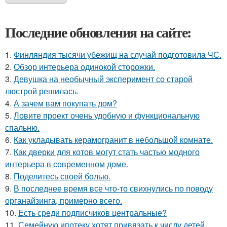
Последние обновления на сайте:
1.
Финляндия тысячи убежищ на случай подготовила ЧС.
2.
Обзор интерьера одинокой сторожки.
3.
Девушка на необычный эксперимент со старой
люстрой решилась.
4.
А зачем вам покупать дом?
5.
Ловите проект очень удобную и функциональную
спальню.
6.
Как укладывать керамогранит в небольшой комнате.
7.
Как дверки для котов могут стать частью модного
интерьера в современном доме.
8.
Поделитесь своей болью.
9.
В последнее время все что-то свихнулись по поводу
органайзинга, примерно всего.
10.
Есть среди подписчиков центральные?
11.
Семейную ипотеку хотят привязать к числу детей.