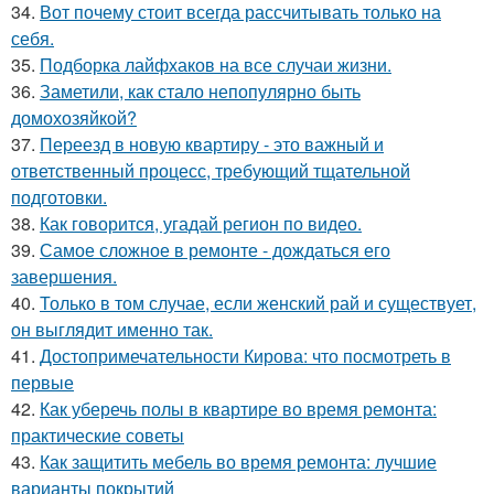
34.
Вот почему стоит всегда рассчитывать только на
себя.
35.
Подборка лайфхаков на все случаи жизни.
36.
Заметили, как стало непопулярно быть
домохозяйкой?
37.
Переезд в новую квартиру - это важный и
ответственный процесс, требующий тщательной
подготовки.
38.
Как говорится, угадай регион по видео.
39.
Самое сложное в ремонте - дождаться его
завершения.
40.
Только в том случае, если женский рай и существует,
он выглядит именно так.
41.
Достопримечательности Кирова: что посмотреть в
первые
42.
Как уберечь полы в квартире во время ремонта:
практические советы
43.
Как защитить мебель во время ремонта: лучшие
варианты покрытий