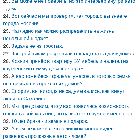
23.
Вы можете не поверить, но это интерьер внутри авто
- дома.
24.
Вот сейчас и мы проверим, как хорошо вы знаете
города России!
25.
Наглядно как можно распределить на жизнь
небольшой бюджет.
26.
Задача не из простых.
27.
Застройщикам разрешили откладывать сдачу домов.
28.
Хозяин принёс в квартиру БУ мебель и налетел на
кругленькую сумму дезинсекторам.
29.
А вас тоже бесят фильмы ужасов, в которых семья
не съезжает из проклятых домов?
30.
Спорим, вы никогда не задумывались, как живут
люди на Сахалине.
31.
Мы представим, что у вас появилась возможность
открыть свой магазин, но назвать его нужно именно так.
32.
10 лет брака - и земля в подарок.
33.
А вам не кажется, что слишком много видео
развелось про жизнь в авто - доме?