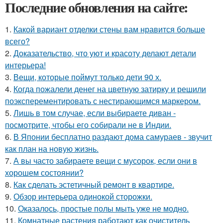
Последние обновления на сайте:
1.
Какой вариант отделки стены вам нравится больше
всего?
2.
Доказательство, что уют и красоту делают детали
интерьера!
3.
Вещи, которые поймут только дети 90 х.
4.
Когда пожалели денег на цветную затирку и решили
поэксперементировать с нестирающимся маркером.
5.
Лишь в том случае, если выбираете диван -
посмотрите, чтобы его собирали не в Индии.
6.
В Японии бесплатно раздают дома самураев - звучит
как план на новую жизнь.
7.
А вы часто забираете вещи с мусорок, если они в
хорошем состоянии?
8.
Как сделать эстетичный ремонт в квартире.
9.
Обзор интерьера одинокой сторожки.
10.
Оказалось, простые полы мыть уже не модно.
11.
Комнатные растения работают как очиститель