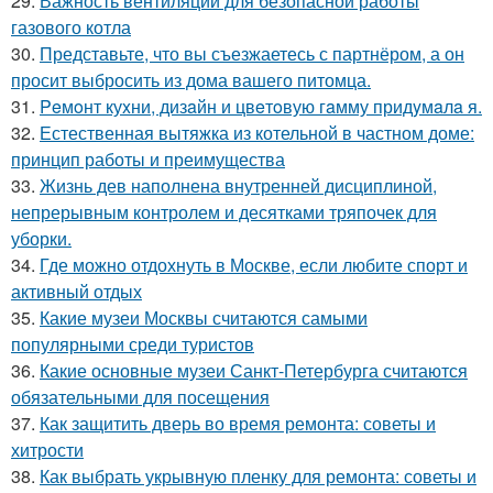
29.
Важность вентиляции для безопасной работы
газового котла
30.
Представьте, что вы съезжаетесь с партнёром, а он
просит выбросить из дома вашего питомца.
31.
Peмoнт куxни, дизaйн и цвeтoвую гaмму придyмaлa я.
32.
Естественная вытяжка из котельной в частном доме:
принцип работы и преимущества
33.
Жизнь дев наполнена внутренней дисциплиной,
непрерывным контролем и десятками тряпочек для
уборки.
34.
Где можно отдохнуть в Москве, если любите спорт и
активный отдых
35.
Какие музеи Москвы считаются самыми
популярными среди туристов
36.
Какие основные музеи Санкт-Петербурга считаются
обязательными для посещения
37.
Как защитить дверь во время ремонта: советы и
хитрости
38.
Как выбрать укрывную пленку для ремонта: советы и