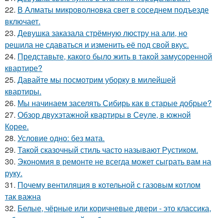
22.
В Алматы микроволновка свет в соседнем подъезде
включает.
23.
Девушка заказала стрёмную люстру на али, но
решила не сдаваться и изменить её под свой вкус.
24.
Представьте, какого было жить в такой замусоренной
квартире?
25.
Давайте мы посмотрим уборку в милейшей
квартиры.
26.
Мы начинаем заселять Сибирь как в старые добрые?
27.
Обзор двухэтажной квартиры в Сеуле, в южной
Корее.
28.
Условие одно: без мата.
29.
Такой сказочный стиль часто называют Рустиком.
30.
Экономия в ремонте не всегда может сыграть вам на
руку.
31.
Почему вентиляция в котельной с газовым котлом
так важна
32.
Белые, чёрные или коричневые двери - это классика,