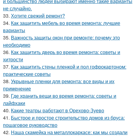
и большинство людей выбирают именно такие варианты
не случайно.
33.
Хотите свежий ремонт?
34.
Как защитить мебель во время ремонта: лучшие
варианты
35.
Важность защиты окон при ремонте: почему это
необходимо
36.
Как защитить дверь во время ремонта: советы и
хитрости
37.
Как защитить стены пленкой и пол гофрокартоном:
практические советы
38.
Укрывные пленки для ремонта: все виды и их
применение
39.
Где хранить вещи во время ремонта: советы и
лайфхаки
40.
Какие театры работают в Орехово-Зуево
41.
Быстрое и простое строительство домов из бруса:
пошаговое руководство
42.
Наша скамейка на металлокаркасе: как мы создали