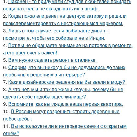
1.
Наконец - то придумали стул для любителей покидать
вещи на стул, а не складывать их в шкаф.
2.
Когда пожалели денег на цветную затирку и решили
поэксперементировать с нестирающимся маркером.
3.
Лишь в том случае, если выбираете диван -
посмотрите, чтобы его собирали не в Индии.
4.
Вот вы не обращаете внимание на потолок в ремонте,
а его цвет очень важен!
5.
Вам нужно сделать ремонт в сталинке.
6.
Спорим, что вы никогда бы не додумались до таких
необычных решениях в интерьере?
7.
Какие дизайнерские решения вы бы ввели в моду?
8.
А что нет, мы и так по жизни клоуны, почему бы не
сделать себе подобающее жилище?
9.
Вспомните, как выглядела ваша первая квартира.
10.
В России могут разрешить строить деревянные
небоскрёбы.
11.
Вы используете ли в интерьере свечки с открытым
огнём?