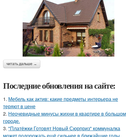
читать дальше →
Последние обновления на сайте:
1.
Мебель как актив: какие предметы интерьера не
теряют в цене
2.
Неочевидные минусы жихни в квартире в большом
городе.
3.
"Платёжки Готовят Новый Сюрприз" коммуналка
может подорожать ещё сильнее в ближайшие годы.