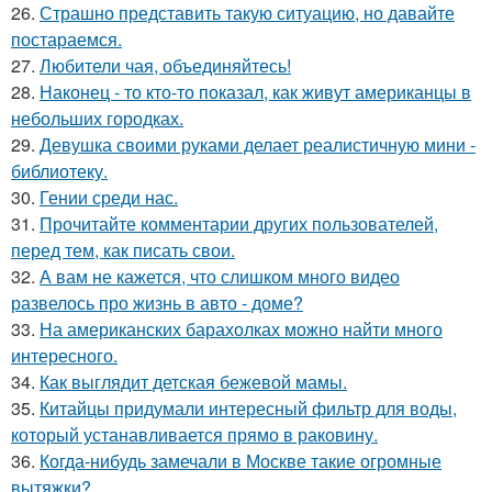
26.
Страшно представить такую ситуацию, но давайте
постараемся.
27.
Любители чая, объединяйтесь!
28.
Наконец - то кто-то показал, как живут американцы в
небольших городках.
29.
Девушка своими руками делает реалистичную мини -
библиотеку.
30.
Гении среди нас.
31.
Прочитайте комментарии других пользователей,
перед тем, как писать свои.
32.
А вам не кажется, что слишком много видео
развелось про жизнь в авто - доме?
33.
На американских барахолках можно найти много
интересного.
34.
Как выглядит детская бежевой мамы.
35.
Китайцы придумали интересный фильтр для воды,
который устанавливается прямо в раковину.
36.
Когда-нибудь замечали в Москве такие огромные
вытяжки?