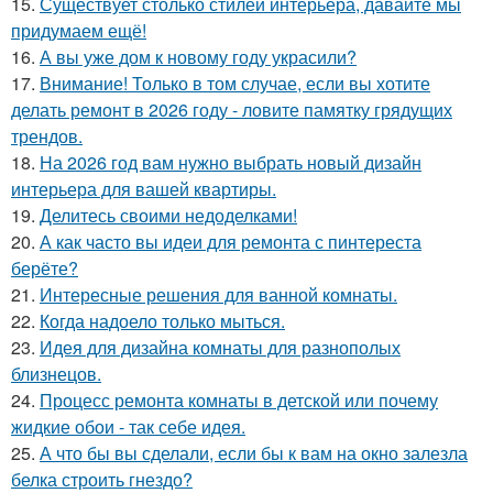
15.
Существует столько стилей интерьера, давайте мы
придумаем ещё!
16.
А вы уже дом к новому году украсили?
17.
Внимание! Только в том случае, если вы хотите
делать ремонт в 2026 году - ловите памятку грядущих
трендов.
18.
На 2026 год вам нужно выбрать новый дизайн
интерьера для вашей квартиры.
19.
Делитесь своими недоделками!
20.
А как часто вы идеи для ремонта с пинтереста
берёте?
21.
Интересные решения для ванной комнаты.
22.
Когда надоело только мыться.
23.
Идея для дизайна комнаты для разнополых
близнецов.
24.
Процесс ремонта комнаты в детской или почему
жидкие обои - так себе идея.
25.
А что бы вы сделали, если бы к вам на окно залезла
белка строить гнездо?