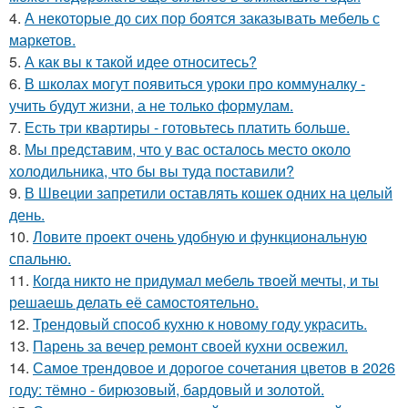
4.
А некоторые до сих пор боятся заказывать мебель с
маркетов.
5.
А как вы к такой идее относитесь?
6.
В школах могут появиться уроки про коммуналку -
учить будут жизни, а не только формулам.
7.
Есть три квартиры - готовьтесь платить больше.
8.
Мы представим, что у вас осталось место около
холодильника, что бы вы туда поставили?
9.
В Швеции запретили оставлять кошек одних на целый
день.
10.
Ловите проект очень удобную и функциональную
спальню.
11.
Когда никто не придумал мебель твоей мечты, и ты
решаешь делать её самостоятельно.
12.
Трендовый способ кухню к новому году украсить.
13.
Парень за вечер ремонт своей кухни освежил.
14.
Самое трендовое и дорогое сочетания цветов в 2026
году: тёмно - бирюзовый, бардовый и золотой.