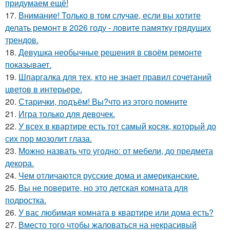
придумаем ещё!
17.
Внимание! Только в том случае, если вы хотите
делать ремонт в 2026 году - ловите памятку грядущих
трендов.
18.
Девушка необычные решения в своём ремонте
показывает.
19.
Шпаргалка для тех, кто не знает правил сочетаний
цветов в интерьере.
20.
Старички, подъём! Вы?что из этого помните
21.
Игра только для девочек.
22.
У всех в квартире есть тот самый косяк, который до
сих пор мозолит глаза.
23.
Можно назвать что угодно: от мебели, до предмета
декора.
24.
Чем отличаются русские дома и американские.
25.
Вы не поверите, но это детская комната для
подростка.
26.
У вас любимая комната в квартире или дома есть?
27.
Вместо того чтобы жаловаться на некрасивый