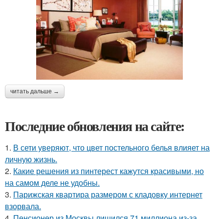
читать дальше →
Последние обновления на сайте:
1.
В сети уверяют, что цвет постельного белья влияет на
личную жизнь.
2.
Какие решения из пинтерест кажутся красивыми, но
на самом деле не удобны.
3.
Парижская квартира размером с кладовку интернет
взорвала.
4.
Пенсионер из Москвы лишился 71 миллиона из-за