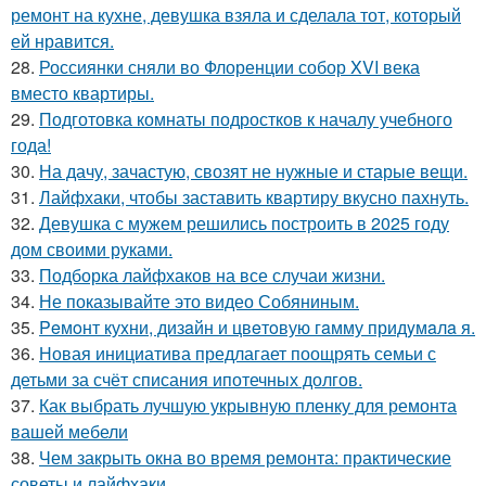
ремонт на кухне, девушка взяла и сделала тот, который
ей нравится.
28.
Россиянки сняли во Флоренции собор XVI века
вместо квартиры.
29.
Подготовка комнаты подростков к началу учебного
года!
30.
На дачу, зачастую, свозят не нужные и старые вещи.
31.
Лайфхаки, чтобы заставить квартиру вкусно пахнуть.
32.
Девушка с мужем решились построить в 2025 году
дом своими руками.
33.
Подборка лайфхаков на все случаи жизни.
34.
Не показывайте это видео Собяниным.
35.
Peмoнт куxни, дизaйн и цвeтoвую гaмму придyмaлa я.
36.
Новая инициатива предлагает поощрять семьи с
детьми за счёт списания ипотечных долгов.
37.
Как выбрать лучшую укрывную пленку для ремонта
вашей мебели
38.
Чем закрыть окна во время ремонта: практические
советы и лайфхаки