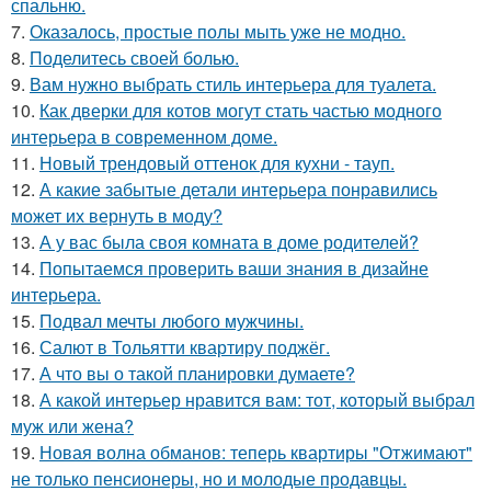
спальню.
7.
Оказалось, простые полы мыть уже не модно.
8.
Поделитесь своей болью.
9.
Вам нужно выбрать стиль интерьера для туалета.
10.
Как дверки для котов могут стать частью модного
интерьера в современном доме.
11.
Новый трендовый оттенок для кухни - тауп.
12.
А какие забытые детали интерьера понравились
может их вернуть в моду?
13.
А у вас была своя комната в доме родителей?
14.
Попытаемся проверить ваши знания в дизайне
интерьера.
15.
Подвал мечты любого мужчины.
16.
Салют в Тольятти квартиру поджёг.
17.
А что вы о такой планировки думаете?
18.
А какой интерьер нравится вам: тот, который выбрал
муж или жена?
19.
Новая волна обманов: теперь квартиры "Отжимают"
не только пенсионеры, но и молодые продавцы.