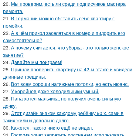
20.
Мы проверим, есть ли среди подписчиков мастера
ремонта.
21.
В Германии можно обставить себе квартиру с
помойки.
22.
А в чём прикол заселяться в номер и пидорить его
самостоятельно?
23.
А почему считается, что уборка - это только женское
занятие?
24.
Давайте мы поиграем!
25.
Пришли проверить квартиру на 42-м этаже и увидели
длинные трещины.
26.
Вот всем хороши натяжные потолки, но есть нюанс.
27.
У корейцев даже холодильники умный.
28.
Папа хотел мальчика, но получил очень сильную
дочку.
29.
Этот дизайн знаком каждому ребёнку 90 х. сами в
таких жили и довольно долго.
30.
Кажется, такого никто ещё не видел.
31.
Госдума хочет запретить россиянам использовать