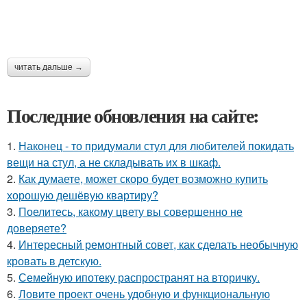
читать дальше →
Последние обновления на сайте:
1.
Наконец - то придумали стул для любителей покидать
вещи на стул, а не складывать их в шкаф.
2.
Как думаете, может скоро будет возможно купить
хорошую дешёвую квартиру?
3.
Поелитесь, какому цвету вы совершенно не
доверяете?
4.
Интересный ремонтный совет, как сделать необычную
кровать в детскую.
5.
Семейную ипотеку распространят на вторичку.
6.
Ловите проект очень удобную и функциональную