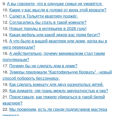
9.
А вы говорите, что в однушке семья не уживётся.
10.
Какие у вас мысли в голове от вида этой кровати?
11.
Салют в Тольятти квартиру поджёг.
12.
Согласились бы спать в такой комнате?
13.
Новые тренды в интерьере в 2026 году!
14.
Какая мебель или какой декор вас прям бесит?
15.
А что было в вашей квартире или доме, когда вы в
него переехали?
16.
А действительно, почему минимализм стал таким
популярным?
17.
Почему бы не сделать дом в доме?
18.
Зумеры придумали "Картофельную Кровать" - новый
способ побороть бессонницу.
19.
Как сделать комнату для двух разнополых детей.
20.
Как думаете, где грань между аккуратностью и окр?
21.
Представьте, как тяжело убираться в такой белой
квартире?
22.
Мы проверим, есть ли среди подписчиков мастера
ремонта.