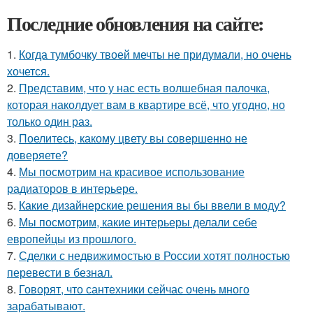
Последние обновления на сайте:
1.
Когда тумбочку твоей мечты не придумали, но очень
хочется.
2.
Представим, что у нас есть волшебная палочка,
которая наколдует вам в квартире всё, что угодно, но
только один раз.
3.
Поелитесь, какому цвету вы совершенно не
доверяете?
4.
Мы посмотрим на красивое использование
радиаторов в интерьере.
5.
Какие дизайнерские решения вы бы ввели в моду?
6.
Мы посмотрим, какие интерьеры делали себе
европейцы из прошлого.
7.
Сделки с недвижимостью в России хотят полностью
перевести в безнал.
8.
Говорят, что сантехники сейчас очень много
зарабатывают.