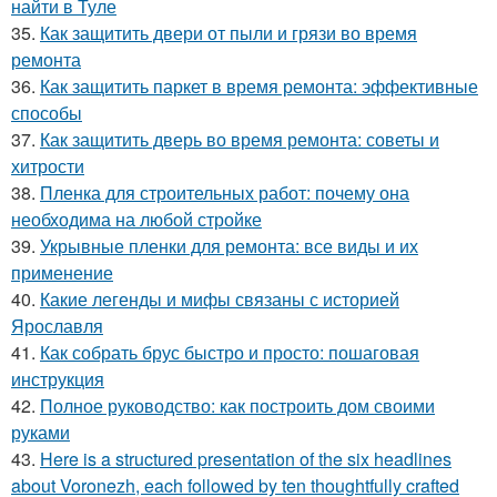
найти в Туле
35.
Как защитить двери от пыли и грязи во время
ремонта
36.
Как защитить паркет в время ремонта: эффективные
способы
37.
Как защитить дверь во время ремонта: советы и
хитрости
38.
Пленка для строительных работ: почему она
необходима на любой стройке
39.
Укрывные пленки для ремонта: все виды и их
применение
40.
Какие легенды и мифы связаны с историей
Ярославля
41.
Как собрать брус быстро и просто: пошаговая
инструкция
42.
Полное руководство: как построить дом своими
руками
43.
Here is a structured presentation of the six headlines
about Voronezh, each followed by ten thoughtfully crafted