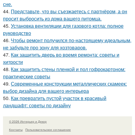
сне.
44.
Представьте, что вы съезжаетесь с партнёром, а он
просит выбросить из дома вашего питомца.
45.
Установка вентиляции для газового котла: полное
руководство
46.
Чтобы ремонт получился по-настоящему идеальным,
не забудьте про зону для хозтоваров.
47.
Как защитить дверь во время ремонта: советы и
хитрости
48.
Как защитить стены пленкой и пол гофрокартоном:
практические советы
49.
Современные конструкции металлических скамеек:
выбор дизайна для вашего интерьера
50.
Как превратить пустой участок в красивый
ландшафт: советы по дизайну
© 2026 Интерьер и Декор
Контакты
Пользовательское соглашение