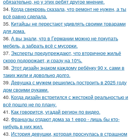
обязательно, но у этих ребят другое мнение.
34.
Когда свекровь сказала, что ремонт не нужен, а ты
всё равно сделала.
35.
Китайцы не перестают удивлять своими товарами
для дома.
36.
А вы знали, что в Германии можно не покупать
мебель, а забрать всё с мусорки.
37.
Эксперты предупреждают, что вторичное жильё
скоро подорожает, и сразу на 10%.
38.
Этот дизайн знаком каждому ребёнку 90 х. сами в
таких жили и довольно долго.
39.
Девушка с мужем решились построить в 2025 году
дом своими руками.
40.
Когда дизайн встретился с жестокой реальностью и
всё пошло не по плану.
41.
Как говорится, угадай регион по видео.
42.
Французы отдают дома за 1 евро - лишь бы кто-
нибудь в них жил.
43.
История девушки, которая проснулась в страшном