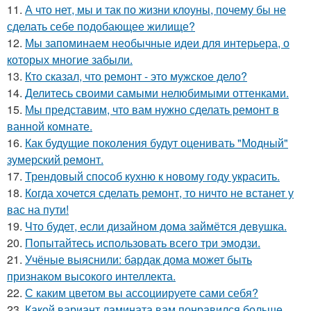
11.
А что нет, мы и так по жизни клоуны, почему бы не
сделать себе подобающее жилище?
12.
Мы запоминаем необычные идеи для интерьера, о
которых многие забыли.
13.
Кто сказал, что ремонт - это мужское дело?
14.
Делитесь своими самыми нелюбимыми оттенками.
15.
Мы представим, что вам нужно сделать ремонт в
ванной комнате.
16.
Как будущие поколения будут оценивать "Модный"
зумерский ремонт.
17.
Трендовый способ кухню к новому году украсить.
18.
Когда хочется сделать ремонт, то ничто не встанет у
вас на пути!
19.
Что будет, если дизайном дома займётся девушка.
20.
Попытайтесь использовать всего три эмодзи.
21.
Учёные выяснили: бардак дома может быть
признаком высокого интеллекта.
22.
С каким цветом вы ассоциируете сами себя?
23.
Какой вариант ламината вам понравился больше