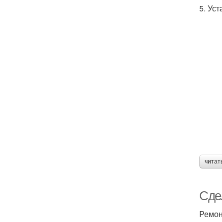
5. Ус
читат
Сдел
Ремон