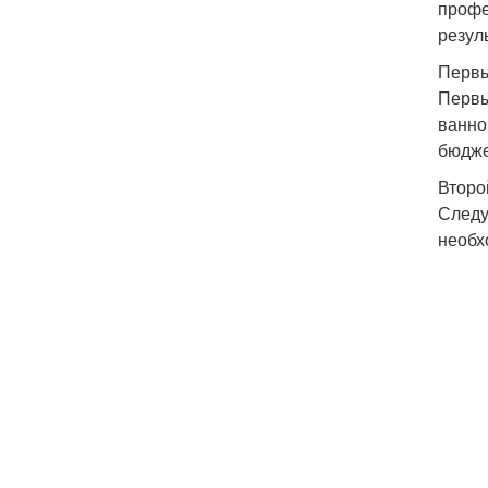
профе
резуль
Первы
Первы
ванно
бюдже
Второ
Следу
необх