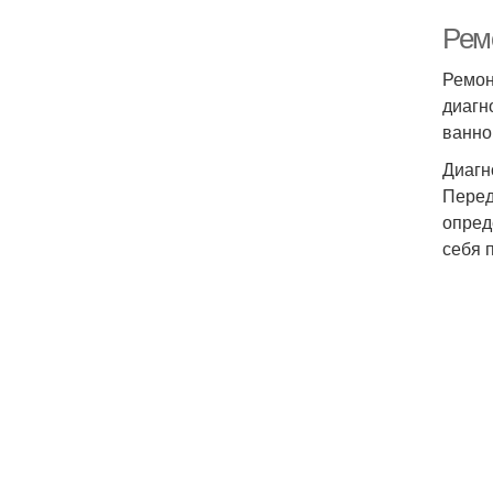
Ремо
Ремон
диагн
ванно
Диагн
Перед
опред
себя 