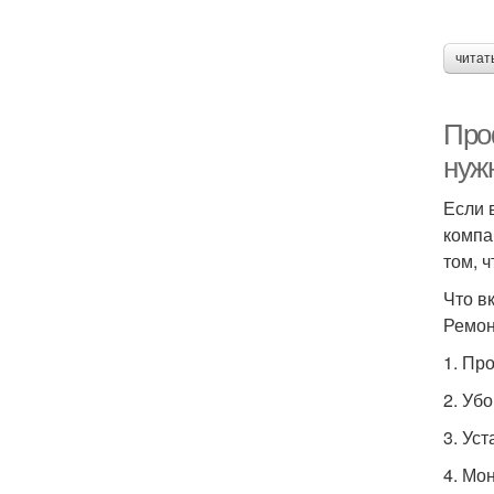
читат
Про
нуж
Если 
компа
том, 
Что в
Ремон
1. Пр
2. Уб
3. Уст
4. Мо