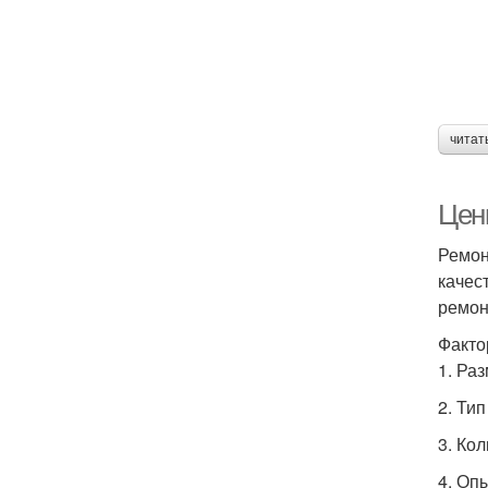
читат
Цены
Ремон
качес
ремон
Факто
1. Ра
2. Тип
3. Ко
4. Оп