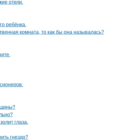
кие отели.
го ребёнка.
твенная комната, то как бы она называлась?
вите.
нсионеров.
нщины?
ельно?
золит глаза.
оить гнездо?