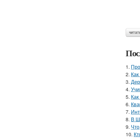
читат
Пос
1.
Про
2.
Как
3.
Дер
4.
Учи
5.
Как
6.
Ква
7.
Инт
8.
В Ш
9.
Что
10.
Кт