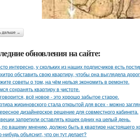
ь дальше →
ледние обновления на сайте:
сто интересно, у скольких из наших подписчиков есть пост
 хитро обставить свою квартиру, чтобы она выглядела дорог
жите советы о том, на чём нельзя экономить в ремонте.
мся сохранять квартиру в чистоте.
 говорится, всё новое - это хорошо забытое старое.
ртира жириновского стала открытой для всех - можно заглян
ересное дизайнерское решение для совместного кабинета.
веции запретили оставлять кошек одних на целый день.
, по вашему мнению, должно быть в квартире настоящего х
о-нибудь объяснит, что он тут делает?