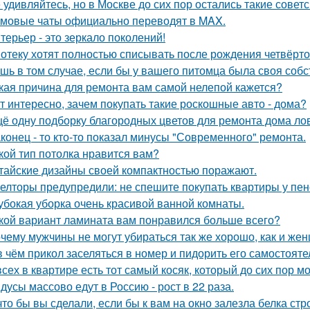
 удивляйтесь, но в Москве до сих пор остались такие советс
мовые чаты официально переводят в MAX.
терьер - это зеркало поколений!
отеку хотят полностью списывать после рождения четвёрто
шь в том случае, если бы у вашего питомца была своя собс
кая причина для ремонта вам самой нелепой кажется?
т интересно, зачем покупать такие роскошные авто - дома?
ё одну подборку благородных цветов для ремонта дома ло
конец - то кто-то показал минусы "Современного" ремонта.
кой тип потолка нравится вам?
тайские дизайны своей компактностью поражают.
елторы предупредили: не спешите покупать квартиры у пе
убокая уборка очень красивой ванной комнаты.
кой вариант ламината вам понравился больше всего?
чему мужчины не могут убираться так же хорошо, как и же
в чём прикол заселяться в номер и пидорить его самостоят
всех в квартире есть тот самый косяк, который до сих пор мо
дусы массово едут в Россию - рост в 22 раза.
что бы вы сделали, если бы к вам на окно залезла белка стр