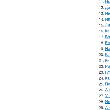
11.
Не
12.
До
13.
Ин
14.
Ип
15.
Ли
16.
Ка
17.
Во
18.
Ещ
19.
На
20.
Ка
21.
Ки
22.
Ри
23.
Гл
24.
Ка
25.
По
26.
А 
27.
У 
28.
Ин
29.
А 