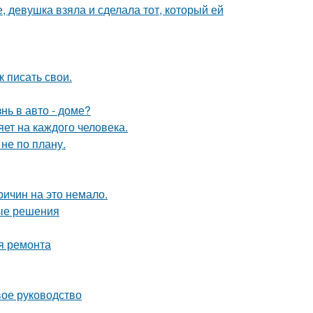
, девушка взяла и сделала тот, который ей
 писать свои.
нь в авто - доме?
яет на каждого человека.
не по плану.
ричин на это немало.
ные решения
я ремонта
вое руководство