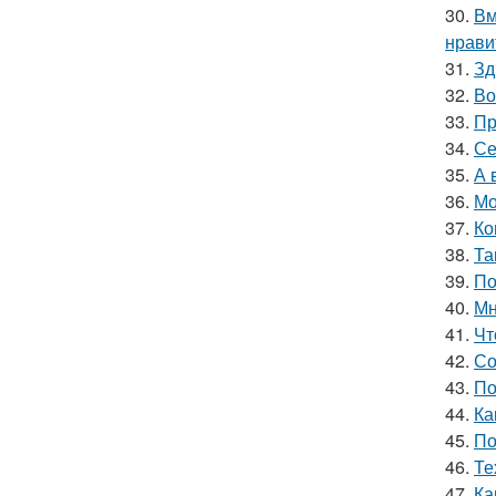
30.
Вм
нрави
31.
Зд
32.
Во
33.
Пр
34.
Се
35.
А 
36.
Мо
37.
Ко
38.
Та
39.
По
40.
Мн
41.
Чт
42.
Со
43.
По
44.
Ка
45.
По
46.
Те
47.
Ка