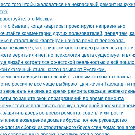
есто того чтобы жаловаться на некрасивый ремонт на кухне
тся.
равствуйте, это Москва.
т что бывает, когда квартиры проектируют неправильно.
очитайте комментарии других пользователей, перед тем, как
мья в столетнюю квартиру и начала ремонт переехала.
вам не кажется, что слишком много видео развелось про жиз
жете верить или нет, но психология цвета существует и вли
гда дизайн встретился с жестокой реальностью и всё пошло 
кой сказочный стиль часто называют Рустиком.
чему вентиляция в котельной с газовым котлом так важна
огие россияне всё чаще выбирают для жизни Таиланд - и п
о закрывать на окна во время ремонта фасада: эффектив
веты по защите окон от загрязнений во время ремонта
чему стоит использовать пленку на дверной проем во врем
к защитить дверь во время ремонта: советы и хитрости
этапное возведение дома из бруса: полное руководство
хнология сборки из строительного бруса стен дома: пошаго
кие современные проекты реализуются в городе