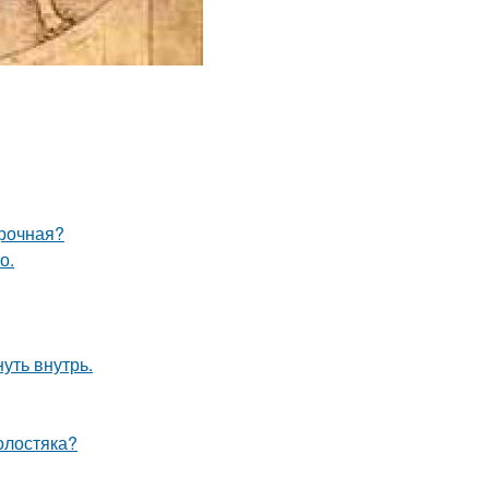
ирочная?
о.
уть внутрь.
олостяка?