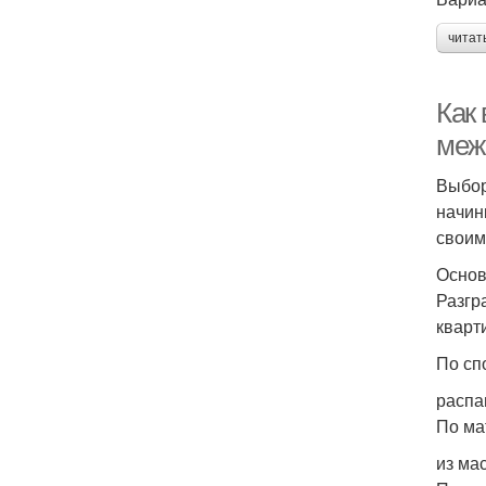
читат
Как 
меж
Выбор
начин
своим
Основ
Разгр
кварт
По сп
распа
По ма
из ма