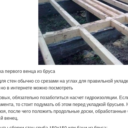
ка первого венца из бруса
для стен обычно со срезами на углах для правильной укладк
, но в интернете можно посмотреть
рвых, обязательно позаботиться насчет гидроизоляции. Ес
мента, то стоит подумать об этом перед укладкой брусьев.
лоя, после чего положить продольные доски, обработанные 
й венец.
нты сборки стен сруба 150х150 или бани из бруса: