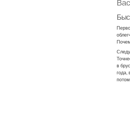
Вас
Быс
Перво
облег
Почем
Следу
Точне
в бру
года, 
потом