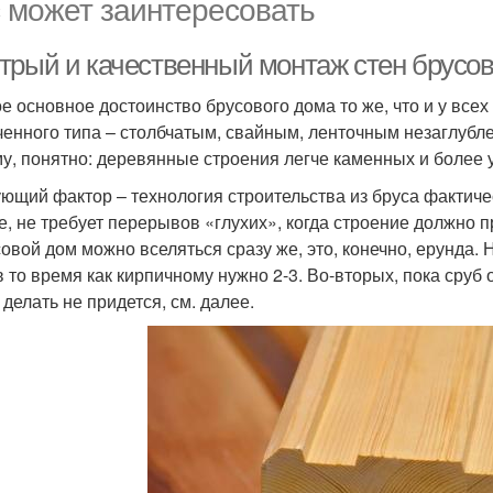
 может заинтересовать
трый и качественный монтаж стен брусов
е основное достоинство брусового дома то же, что и у все
ченного типа – столбчатым, свайным, ленточным незаглубл
у, понятно: деревянные строения легче каменных и более у
ющий фактор – технология строительства из бруса фактиче
е, не требует перерывов «глухих», когда строение должно пр
совой дом можно вселяться сразу же, это, конечно, ерунда. 
в то время как кирпичному нужно 2-3. Во-вторых, пока сруб 
 делать не придется, см. далее.