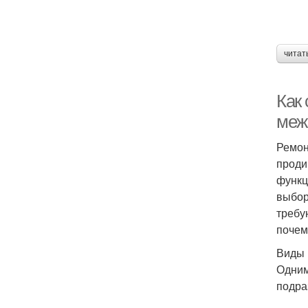
читат
Как
меж
Ремон
проди
функц
выбор
требу
почем
Виды 
Одним
подра