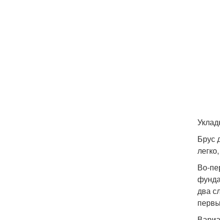
Уклад
Брус 
легко
Во-пе
фунда
два с
первы
Вариа