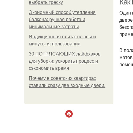
Как
выбрать треску
Один 
Экономный способ утепления
двере
балкона: ручная работа и
безоп
минимальные затраты
приме
Индукционная плита: плюсы и
минусы использования
В пол
30 ПОТРЯСАЮЩИХ лайфхаков
матов
для уборки: ускорить процесс и
помещ
сэкономить время
Почему в советских квартирах
ставили сразу две входные двери.